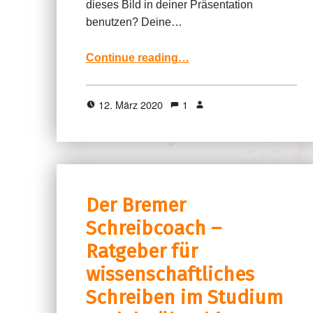
dieses Bild in deiner Präsentation
benutzen? Deine…
“Online-Selbstlernkurs der Universität Halle zum wissenschaftlichen Arbeiten”
Continue reading
…
12. März 2020
1
Der Bremer
Schreibcoach –
Ratgeber für
wissenschaftliches
Schreiben im Studium