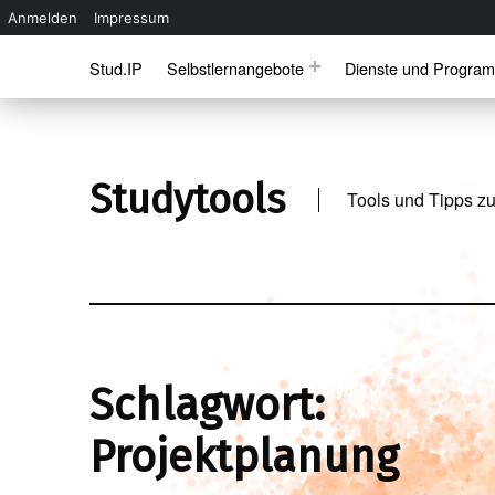
Anmelden
Impressum
Skip to main navigation
Skip to main content
Skip to footer
Stud.IP
Selbstlernangebote
Dienste und Progra
Studytools
Tools und Tipps zu
Schlagwort:
Projektplanung