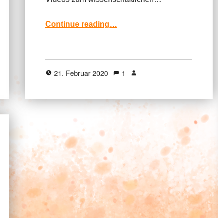
“Lernvideos des ZMML zum wissenschaftlichen Arbeiten”
Continue reading
…
21. Februar 2020
1