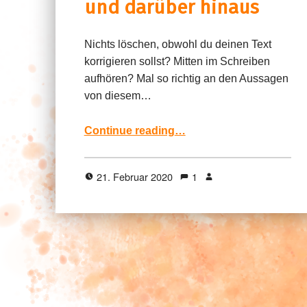
und darüber hinaus
Nichts löschen, obwohl du deinen Text
korrigieren sollst? Mitten im Schreiben
aufhören? Mal so richtig an den Aussagen
von diesem…
“Der Bremer Schreibcoach – Ratgeber für wissenschaftliches Schreiben im Studium und darüber hinaus”
Continue reading
…
21. Februar 2020
1