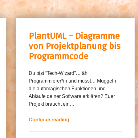
PlantUML – Diagramme
von Projektplanung bis
Programmcode
Du bist “Tech-Wizard”… äh
Programmierer*in und musst… Muggeln
die automagischen Funktionen und
Abläufe deiner Software erklären? Euer
Projekt braucht ein…
“PlantUML – Diagramme von Projektplanung bis Programmcode”
Continue reading
…