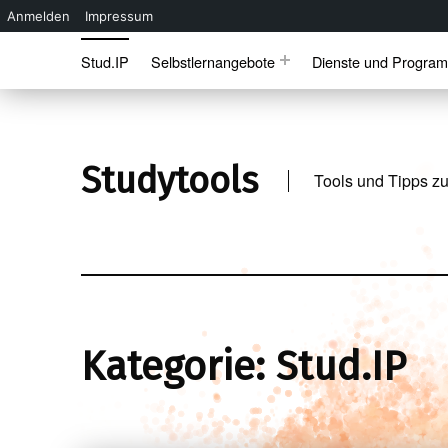
Anmelden
Impressum
Skip to main navigation
Skip to main content
Skip to footer
Stud.IP
Selbstlernangebote
Dienste und Progra
Studytools
Tools und Tipps zu
Kategorie:
Stud.IP