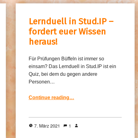
Lernduell in Stud.IP –
fordert euer Wissen
heraus!
Für Prüfungen Büffeln ist immer so
einsam? Das Lernduell in Stud.IP ist ein
Quiz, bei dem du gegen andere
Personen…
“Lernduell in Stud.IP – fordert euer Wissen heraus!”
Continue reading
…
7. März 2021
1