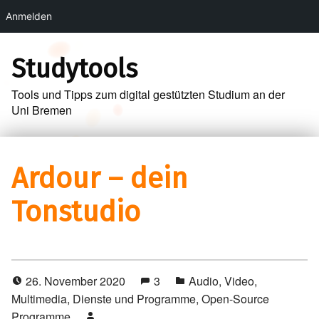
Anmelden
Skip to main navigation
Skip to main content
Skip to footer
Studytools
Tools und Tipps zum digital gestützten Studium an der
Uni Bremen
Ardour – dein
Tonstudio
26. November 2020
3
Audio, Video,
Multimedia
,
Dienste und Programme
,
Open-Source
Programme