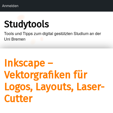
Anmelden
Skip to main navigation
Skip to main content
Skip to footer
Studytools
Tools und Tipps zum digital gestützten Studium an der
Uni Bremen
Inkscape –
Vektorgrafiken für
Logos, Layouts, Laser-
Cutter