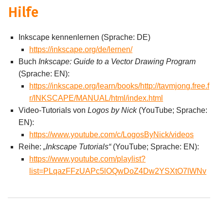
Hilfe
Inkscape kennenlernen (Sprache: DE)
https://inkscape.org/de/lernen/
Buch
Inkscape: Guide to a Vector Drawing Program
(Sprache: EN):
https://inkscape.org/learn/books/http://tavmjong.free.f
r/INKSCAPE/MANUAL/html/index.html
Video-Tutorials von
Logos by Nick
(YouTube; Sprache:
EN):
https://www.youtube.com/c/LogosByNick/videos
Reihe:
„Inkscape Tutorials“
(YouTube; Sprache: EN):
https://www.youtube.com/playlist?
list=PLqazFFzUAPc5lOQwDoZ4Dw2YSXtO7lWNv