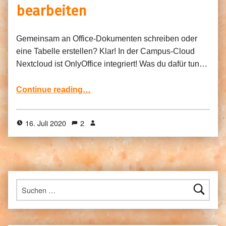
bearbeiten
Gemeinsam an Office-Dokumenten schreiben oder
eine Tabelle erstellen? Klar! In der Campus-Cloud
Nextcloud ist OnlyOffice integriert! Was du dafür tun…
“OnlyOffice – gemeinsam Office-Dokumente in Seafile bearbeiten”
Continue reading
…
16. Juli 2020
2
Suchen nach: