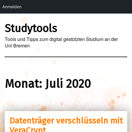
Anmelden
Skip to main navigation
Skip to main content
Skip to footer
Studytools
Tools und Tipps zum digital gestützten Studium an der
Uni Bremen
Monat:
Juli 2020
Datenträger verschlüsseln mit
VeraCrypt