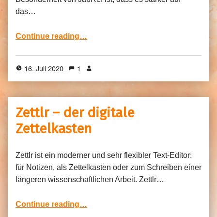
das…
“JabRef – Literaturverwaltung für LaTeX”
Continue reading
…
16. Juli 2020
1
Zettlr – der digitale
Zettelkasten
Zettlr ist ein moderner und sehr flexibler Text-Editor:
für Notizen, als Zettelkasten oder zum Schreiben einer
längeren wissenschaftlichen Arbeit. Zettlr…
“Zettlr – der digitale Zettelkasten”
Continue reading
…