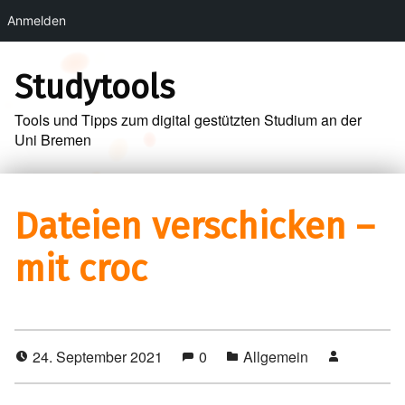
Anmelden
Skip to main navigation
Skip to main content
Skip to footer
Studytools
Tools und Tipps zum digital gestützten Studium an der
Uni Bremen
Dateien verschicken –
mit croc
24. September 2021
0
Allgemein