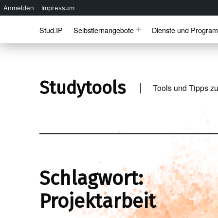
Anmelden
Impressum
Skip to main navigation
Skip to main content
Skip to footer
Stud.IP
Selbstlernangebote
Dienste und Progra
Studytools
Tools und Tipps zu
Schlagwort:
Projektarbeit