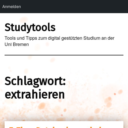
Anmelden
Skip to main navigation
Skip to main content
Skip to footer
Studytools
Tools und Tipps zum digital gestützten Studium an der
Uni Bremen
Schlagwort:
extrahieren