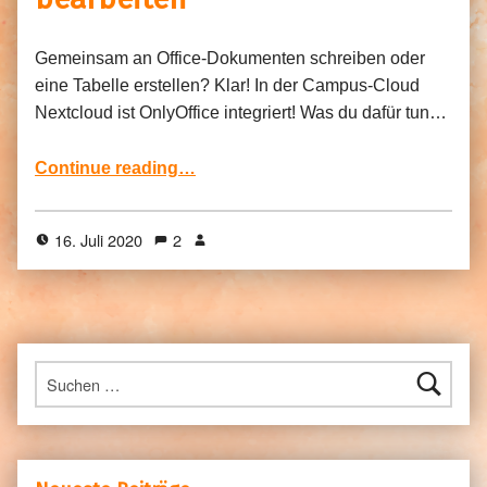
Gemeinsam an Office-Dokumenten schreiben oder
eine Tabelle erstellen? Klar! In der Campus-Cloud
Nextcloud ist OnlyOffice integriert! Was du dafür tun…
“OnlyOffice – gemeinsam Office-Dokumente in Seafile bearbeiten”
Continue reading
…
16. Juli 2020
2
Suchen nach: