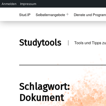
Anmelden
Impressum
Skip to main navigation
Skip to main content
Skip to footer
Stud.IP
Selbstlernangebote
Dienste und Progra
Studytools
Tools und Tipps zu
Schlagwort:
Dokument