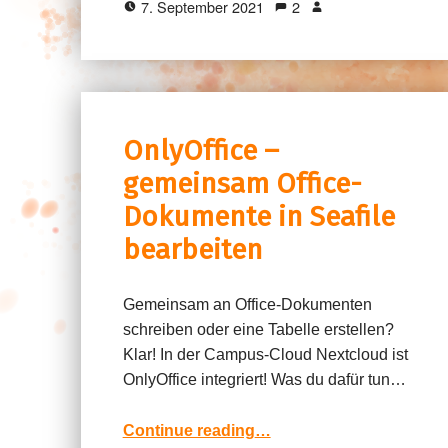
7. September 2021
2
OnlyOffice –
gemeinsam Office-
Dokumente in Seafile
bearbeiten
Gemeinsam an Office-Dokumenten
schreiben oder eine Tabelle erstellen?
Klar! In der Campus-Cloud Nextcloud ist
OnlyOffice integriert! Was du dafür tun…
“OnlyOffice – gemeinsam Office-Dokumente in Seafile bearbeiten”
Continue reading
…