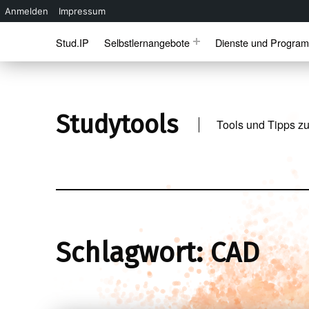
Anmelden
Impressum
Skip to main navigation
Skip to main content
Skip to footer
Stud.IP
Selbstlernangebote
Dienste und Progra
Studytools
Tools und Tipps zu
Schlagwort:
CAD