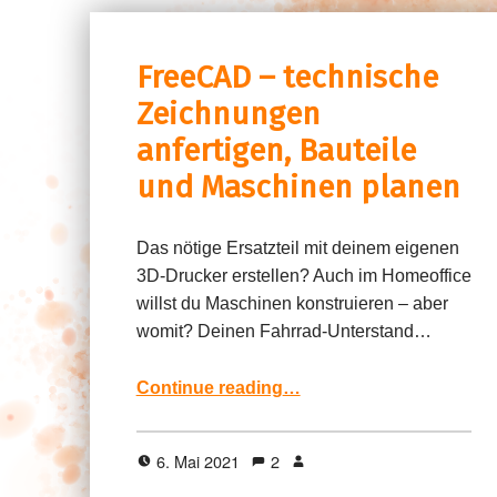
FreeCAD – technische
Zeichnungen
anfertigen, Bauteile
und Maschinen planen
Das nötige Ersatzteil mit deinem eigenen
3D-Drucker erstellen? Auch im Homeoffice
willst du Maschinen konstruieren – aber
womit? Deinen Fahrrad-Unterstand…
“FreeCAD – technische Zeichnungen anfertigen, Bauteile und Maschinen planen”
Continue reading
…
6. Mai 2021
2