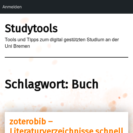
Anmelden
Skip to main navigation
Skip to main content
Skip to footer
Studytools
Tools und Tipps zum digital gestützten Studium an der
Uni Bremen
Schlagwort:
Buch
zoterobib –
Literaturverzeichnisse schnell