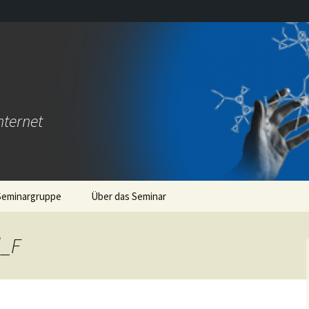
nternet
Seminargruppe
Über das Seminar
So
l_F