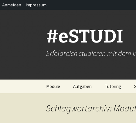
Anmelden
Impressum
Zum
Inhalt
springen
#eSTUDI
Erfolgreich studieren mit dem I
Module
Aufgaben
Tutoring
A Grundlagen
Einen guten Beitrag
Peer-Tutoring? 
erstellen – so geht’s!
funktioniert’s!
Schlagwortarchiv: Modu
B Erfolgreich studieren
C Infos sammeln