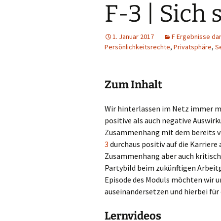
F-3 | Sich 
D Wissen verarbeiten
E Artefakte erstellen
1. Januar 2017
F Ergebnisse dar
Persönlichkeitsrechte
,
Privatsphäre
,
S
F Ergebnisse darstellen
G Sich austauschen
Zum Inhalt
Wir hinterlassen im Netz immer me
positive als auch negative Auswir
Zusammenhang mit dem bereits vo
3
durchaus positiv auf die Karriere
Zusammenhang aber auch kritische
Partybild beim zukünftigen Arbeit
Episode des Moduls möchten wir un
auseinandersetzen und hierbei für 
Lernvideos