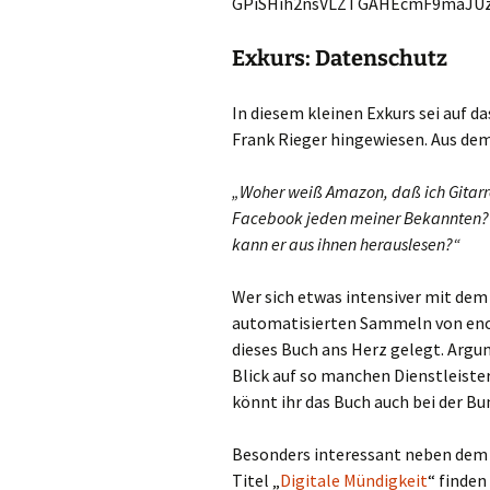
GPiSHih2nsVLZTGAHEcmF9maJUz
Exkurs: Datenschutz
In diesem kleinen Exkurs sei auf 
Frank Rieger hingewiesen. Aus de
„Woher weiß Amazon, daß ich Gitarre
Facebook jeden meiner Bekannten? A
kann er aus ihnen herauslesen?“
Wer sich etwas intensiver mit d
automatisierten Sammeln von eno
dieses Buch ans Herz gelegt. Argu
Blick auf so manchen Dienstleiste
könnt ihr das Buch auch bei der Bu
Besonders interessant neben dem B
Titel „
Digitale Mündigkeit
“ finden