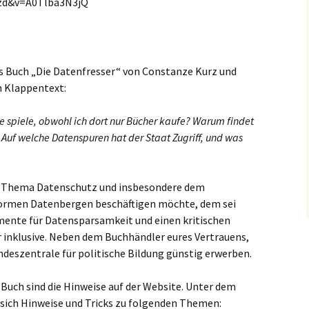
d&v=A0Tlba3N3jQ
das Buch „Die Datenfresser“ von Constanze Kurz und
m Klappentext:
 spiele, obwohl ich dort nur Bücher kaufe? Warum findet
uf welche Datenspuren hat der Staat Zugriff, und was
em Thema Datenschutz und insbesondere dem
rmen Datenbergen beschäftigen möchte, dem sei
mente für Datensparsamkeit und einen kritischen
r inklusive. Neben dem Buchhändler eures Vertrauens,
ndeszentrale für politische Bildung günstig erwerben.
uch sind die Hinweise auf der Website. Unter dem
 sich Hinweise und Tricks zu folgenden Themen: