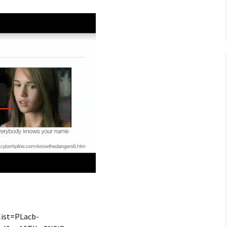
list=PLacb-