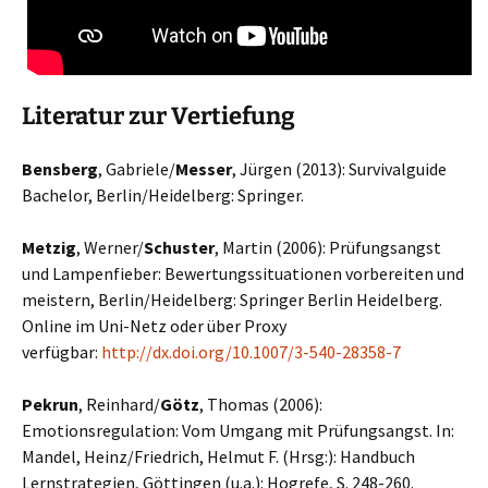
Literatur zur Vertiefung
Bensberg
, Gabriele/
Messer
, Jürgen (2013): Survivalguide
Bachelor, Berlin/Heidelberg: Springer.
Metzig
, Werner/
Schuster
, Martin (2006): Prüfungsangst
und Lampenfieber: Bewertungssituationen vorbereiten und
meistern, Berlin/Heidelberg: Springer Berlin Heidelberg.
Online im Uni-Netz oder über Proxy
verfügbar:
http://dx.doi.org/10.1007/3-540-28358-7
Pekrun
, Reinhard/
Götz
, Thomas (2006):
Emotionsregulation: Vom Umgang mit Prüfungsangst. In:
Mandel, Heinz/Friedrich, Helmut F. (Hrsg:): Handbuch
Lernstrategien, Göttingen (u.a.): Hogrefe, S. 248-260.