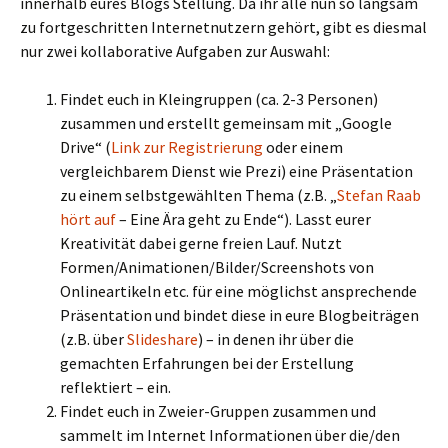
innerhalb eures Blogs Stellung. Da ihr alle nun so langsam
zu fortgeschritten Internetnutzern gehört, gibt es diesmal
nur zwei kollaborative Aufgaben zur Auswahl:
Findet euch in Kleingruppen (ca. 2-3 Personen)
zusammen und erstellt gemeinsam mit „Google
Drive“ (
Link zur Registrierung
oder einem
vergleichbarem Dienst wie Prezi) eine Präsentation
zu einem selbstgewählten Thema (z.B. „
Stefan Raab
hört auf
– Eine Ära geht zu Ende“). Lasst eurer
Kreativität dabei gerne freien Lauf. Nutzt
Formen/Animationen/Bilder/Screenshots von
Onlineartikeln etc. für eine möglichst ansprechende
Präsentation und bindet diese in eure Blogbeiträgen
(z.B. über
Slideshare
) – in denen ihr über die
gemachten Erfahrungen bei der Erstellung
reflektiert – ein.
Findet euch in Zweier-Gruppen zusammen und
sammelt im Internet Informationen über die/den