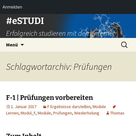
Anmelden
Zum
#eSTUDI
Inhalt
Erfolgreich studieren mit dem Internet
springen
Suchen
Menü
nach:
Schlagwortarchiv: Prüfungen
F-1 | Prüfungen vorbereiten
1. Januar 2017
F Ergebnisse darstellen
,
Module
Lernen
,
Modul_F
,
Module
,
Prüfungen
,
Wiederholung
Thomas