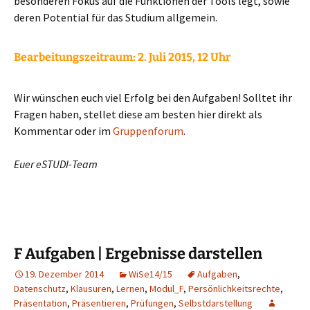
besonderen Fokus auf die Funktionen der Tools legt, sowie
deren Potential für das Studium allgemein.
Bearbeitungszeitraum: 2
. Juli 2015, 12 Uhr
Wir wünschen euch viel Erfolg bei den Aufgaben! Solltet ihr
Fragen haben, stellet diese am besten hier direkt als
Kommentar oder im
Gruppenforum
.
Euer eSTUDI-Team
F Aufgaben | Ergebnisse darstellen
19. Dezember 2014
WiSe14/15
Aufgaben
,
Datenschutz
,
Klausuren
,
Lernen
,
Modul_F
,
Persönlichkeitsrechte
,
Präsentation
,
Präsentieren
,
Prüfungen
,
Selbstdarstellung