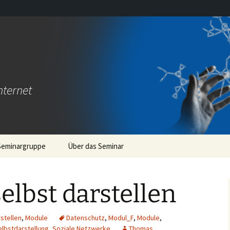
nternet
Seminargruppe
Über das Seminar
So
selbst darstellen
stellen
,
Module
Datenschutz
,
Modul_F
,
Module
,
elbstdarstellung
,
Soziale Netzwerke
Thomas