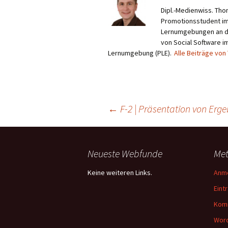
Dipl.-Medienwiss. Tho
Promotionsstudent im
Lernumgebungen an der
von Social Software 
Lernumgebung (PLE).
Alle Beiträge vo
Beitragsnavigation
←
F-2 | Präsentation von Erg
Neueste Webfunde
Me
Keine weiteren Links.
Anm
Eint
Kom
Word