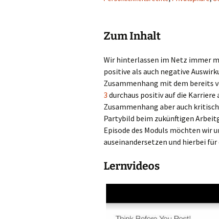
D Wissen verarbeiten
E Artefakte erstellen
Zum Inhalt
F Ergebnisse darstellen
Wir hinterlassen im Netz immer me
positive als auch negative Auswir
G Sich austauschen
Zusammenhang mit dem bereits vo
3
durchaus positiv auf die Karriere
Zusammenhang aber auch kritische
Partybild beim zukünftigen Arbeit
Episode des Moduls möchten wir un
auseinandersetzen und hierbei für 
Lernvideos