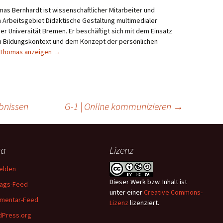
mas Bernhardt ist wissenschaftlicher Mitarbeiter und
 Arbeitsgebiet Didaktische Gestaltung multimedialer
 Universität Bremen. Er beschäftigt sich mit dem Einsatz
im Bildungskontext und dem Konzept der persönlichen
n Thomas anzeigen
→
ebnissen
G-1 | Online kommunizieren
→
ta
Lizenz
elden
Dieser
Werk bzw. Inhalt
ist
rags-Feed
unter einer
Creative Commons-
mentar-Feed
Lizenz
lizenziert.
Press.org