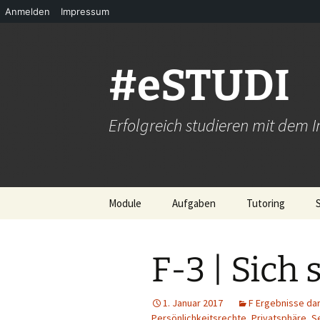
Anmelden
Impressum
Zum
Inhalt
springen
#eSTUDI
Erfolgreich studieren mit dem I
Module
Aufgaben
Tutoring
A Grundlagen
Einen guten Beitrag
Peer-Tutoring? 
erstellen – so geht’s!
funktioniert’s!
F-3 | Sich 
B Erfolgreich studieren
C Infos sammeln
1. Januar 2017
F Ergebnisse dar
Persönlichkeitsrechte
,
Privatsphäre
,
S