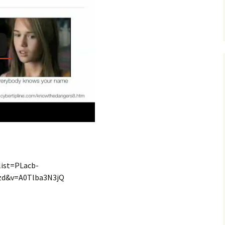
list=PLacb-
d&v=A0Tlba3N3jQ