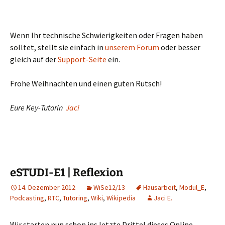
Wenn Ihr technische Schwierigkeiten oder Fragen haben
solltet, stellt sie einfach in
unserem Forum
oder besser
gleich auf der
Support-Seite
ein.
Frohe Weihnachten und einen guten Rutsch!
Eure Key-Tutorin
Jaci
eSTUDI-E1 | Reflexion
14. Dezember 2012
WiSe12/13
Hausarbeit
,
Modul_E
,
Podcasting
,
RTC
,
Tutoring
,
Wiki
,
Wikipedia
Jaci E.
Wir starten nun schon ins letzte Drittel dieses Online-