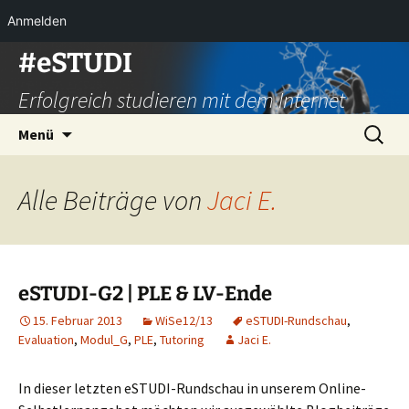
Anmelden
Zum
#eSTUDI
Inhalt
Erfolgreich studieren mit dem Internet
springen
Suchen
Menü
nach:
Alle Beiträge von
Jaci E.
eSTUDI-G2 | PLE & LV-Ende
15. Februar 2013
WiSe12/13
eSTUDI-Rundschau
,
Evaluation
,
Modul_G
,
PLE
,
Tutoring
Jaci E.
In dieser letzten eSTUDI-Rundschau in unserem Online-