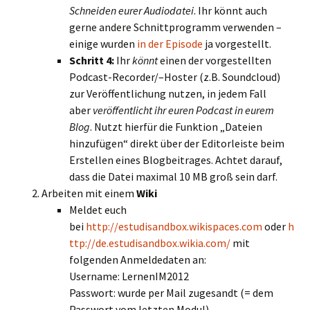
Schneiden eurer Audiodatei
. Ihr könnt auch
gerne andere Schnittprogramm verwenden –
einige wurden
in der Episode
ja vorgestellt.
Schritt 4:
Ihr
könnt
einen der vorgestellten
Podcast-Recorder/–Hoster (z.B. Soundcloud)
zur Veröffentlichung nutzen, in jedem Fall
aber
veröffentlicht ihr euren Podcast in eurem
Blog
. Nutzt hierfür die Funktion „Dateien
hinzufügen“ direkt über der Editorleiste beim
Erstellen eines Blogbeitrages. Achtet darauf,
dass die Datei maximal 10 MB groß sein darf.
Arbeiten mit einem
Wiki
Meldet euch
bei
http://estudisandbox.wikispaces.com
oder
h
ttp://de.estudisandbox.wikia.com/
mit
folgenden Anmeldedaten an:
Username: LernenIM2012
Passwort: wurde per Mail zugesandt (= dem
Passwort vom letzten Modul)