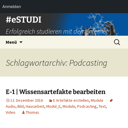
Anmelden
Zum
#eSTUDI
Inhalt
Erfolgreich studieren mit dem Internet
springen
Suchen
Menü
nach:
Schlagwortarchiv: Podcasting
E-1 | Wissensartefakte bearbeiten
13. Dezember 2016
E Artefakte erstellen
,
Module
Audio
,
Bild
,
Hausarbeit
,
Modul_E
,
Module
,
Podcasting
,
Text
,
Video
Thomas