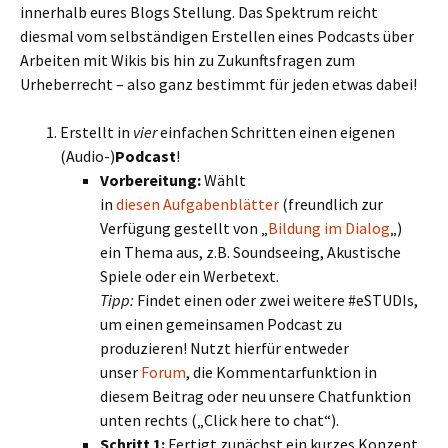
innerhalb eures Blogs Stellung. Das Spektrum reicht
diesmal vom selbständigen Erstellen eines Podcasts über
Arbeiten mit Wikis bis hin zu Zukunftsfragen zum
Urheberrecht – also ganz bestimmt für jeden etwas dabei!
Erstellt in
vier
einfachen Schritten einen eigenen
(Audio-)
Podcast
!
Vorbereitung:
Wählt
in
diesen Aufgabenblätter
(freundlich zur
Verfügung gestellt von „
Bildung im Dialog
„)
ein Thema aus, z.B. Soundseeing, Akustische
Spiele oder ein Werbetext.
Tipp:
Findet einen oder zwei weitere #eSTUDIs,
um einen gemeinsamen Podcast zu
produzieren! Nutzt hierfür entweder
unser
Forum
, die Kommentarfunktion in
diesem Beitrag oder neu unsere Chatfunktion
unten rechts („Click here to chat“).
Schritt 1:
Fertigt zunächst ein kurzes Konzept