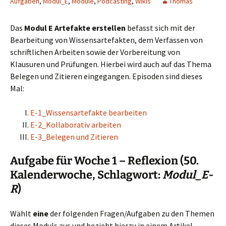
Aufgaben
,
Modul_E
,
Module
,
Podcasting
,
Wikis
Thomas
Das
Modul E Artefakte erstellen
befasst sich mit der
Bearbeitung von Wissensartefakten, dem Verfassen von
schriftlichen Arbeiten sowie der Vorbereitung von
Klausuren und Prüfungen. Hierbei wird auch auf das Thema
Belegen und Zitieren eingegangen. Episoden sind dieses
Mal:
E-1_Wissensartefakte bearbeiten
E-2_Kollaborativ arbeiten
E-3_Belegen und Zitieren
Aufgabe für Woche 1 – Reflexion (50.
Kalenderwoche, Schlagwort:
Modul_E-
R
)
Wählt
eine
der folgenden Fragen/Aufgaben zu den Themen
dieses Moduls aus und bezieht hierzu in einem Artikel