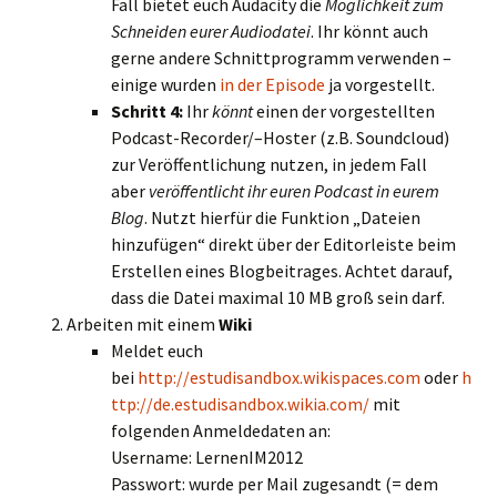
Fall bietet euch Audacity die
Möglichkeit zum
Schneiden eurer Audiodatei
. Ihr könnt auch
gerne andere Schnittprogramm verwenden –
einige wurden
in der Episode
ja vorgestellt.
Schritt 4:
Ihr
könnt
einen der vorgestellten
Podcast-Recorder/–Hoster (z.B. Soundcloud)
zur Veröffentlichung nutzen, in jedem Fall
aber
veröffentlicht ihr euren Podcast in eurem
Blog
. Nutzt hierfür die Funktion „Dateien
hinzufügen“ direkt über der Editorleiste beim
Erstellen eines Blogbeitrages. Achtet darauf,
dass die Datei maximal 10 MB groß sein darf.
Arbeiten mit einem
Wiki
Meldet euch
bei
http://estudisandbox.wikispaces.com
oder
h
ttp://de.estudisandbox.wikia.com/
mit
folgenden Anmeldedaten an:
Username: LernenIM2012
Passwort: wurde per Mail zugesandt (= dem