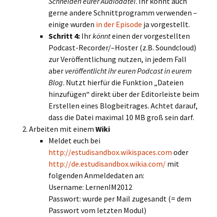
Schneiden eurer Audiodatei
. Ihr könnt auch
gerne andere Schnittprogramm verwenden –
einige wurden
in der Episode
ja vorgestellt.
Schritt 4:
Ihr
könnt
einen der vorgestellten
Podcast-Recorder/–Hoster (z.B. Soundcloud)
zur Veröffentlichung nutzen, in jedem Fall
aber
veröffentlicht ihr euren Podcast in eurem
Blog
. Nutzt hierfür die Funktion „Dateien
hinzufügen“ direkt über der Editorleiste beim
Erstellen eines Blogbeitrages. Achtet darauf,
dass die Datei maximal 10 MB groß sein darf.
Arbeiten mit einem
Wiki
Meldet euch bei
http://estudisandbox.wikispaces.com
oder
http://de.estudisandbox.wikia.com/
mit
folgenden Anmeldedaten an:
Username: LernenIM2012
Passwort: wurde per Mail zugesandt (= dem
Passwort vom letzten Modul)