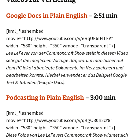
Google Docs in Plain English
– 2:51 min
[kml_flashembed
movie=“http://www.youtube.com/v/eRqUE6IHTEA“
width=“580″ height=“350″ wmode=“transparent“ /]
Lee LeFever von der Commoncraft Show stellt in diesem Video
sehr gut die möglichen Vorzüge dar, warum man bisher auf
dem PC lokal abgelegte Dokumente im Netz speichern und
bearbeiten könnte. Hierbei verwendet er das Beispiel Google
Text & Tabellen (Google Docs).
Podcasting in Plain English
– 3:00 min
[kml_flashembed
movie=“http://www.youtube.com/v/qBgO30h2cY8″
width=“580″ height=“350″ wmode=“transparent“ /]
Diese Folge von Lee LeFevers Commoncraft Show widmet sich