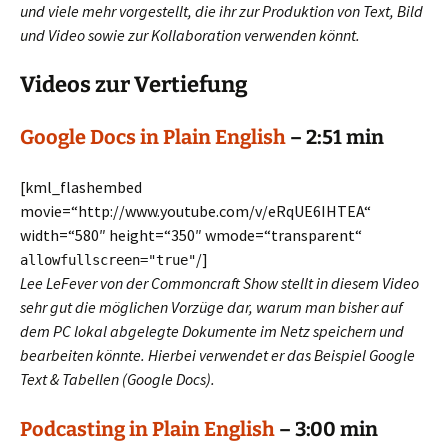
und viele mehr vorgestellt, die ihr zur Produktion von Text, Bild
und Video sowie zur Kollaboration verwenden könnt.
Videos zur Vertiefung
Google Docs in Plain English
– 2:51 min
[kml_flashembed
movie=“http://www.youtube.com/v/eRqUE6IHTEA“
width=“580″ height=“350″ wmode=“transparent“
/]
allowfullscreen="true"
Lee LeFever von der Commoncraft Show stellt in diesem Video
sehr gut die möglichen Vorzüge dar, warum man bisher auf
dem PC lokal abgelegte Dokumente im Netz speichern und
bearbeiten könnte. Hierbei verwendet er das Beispiel Google
Text & Tabellen (Google Docs).
Podcasting in Plain English
– 3:00 min