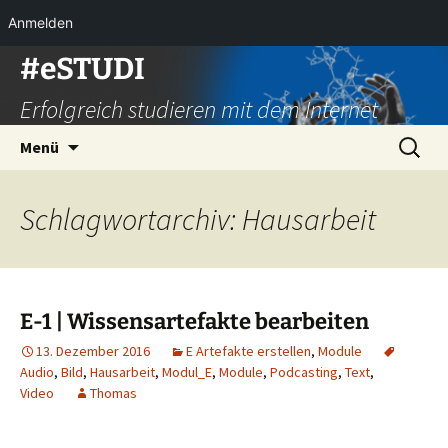
Anmelden
Zum
#eSTUDI
Inhalt
Erfolgreich studieren mit dem Internet
springen
Suchen
Menü
nach:
Schlagwortarchiv: Hausarbeit
E-1 | Wissensartefakte bearbeiten
13. Dezember 2016
E Artefakte erstellen
,
Module
Audio
,
Bild
,
Hausarbeit
,
Modul_E
,
Module
,
Podcasting
,
Text
,
Video
Thomas