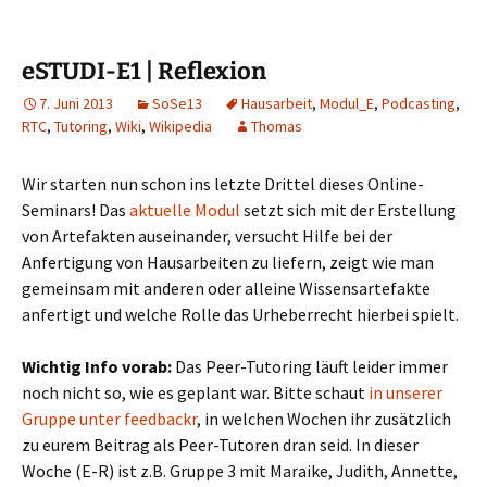
eSTUDI-E1 | Reflexion
7. Juni 2013
SoSe13
Hausarbeit
,
Modul_E
,
Podcasting
,
RTC
,
Tutoring
,
Wiki
,
Wikipedia
Thomas
Wir starten nun schon ins letzte Drittel dieses Online-
Seminars! Das
aktuelle Modul
setzt sich mit der Erstellung
von Artefakten auseinander, versucht Hilfe bei der
Anfertigung von Hausarbeiten zu liefern, zeigt wie man
gemeinsam mit anderen oder alleine Wissensartefakte
anfertigt und welche Rolle das Urheberrecht hierbei spielt.
Wichtig Info vorab:
Das Peer-Tutoring läuft leider immer
noch nicht so, wie es geplant war. Bitte schaut
in unserer
Gruppe unter feedbackr
, in welchen Wochen ihr zusätzlich
zu eurem Beitrag als Peer-Tutoren dran seid. In dieser
Woche (E-R) ist z.B. Gruppe 3 mit Maraike, Judith, Annette,