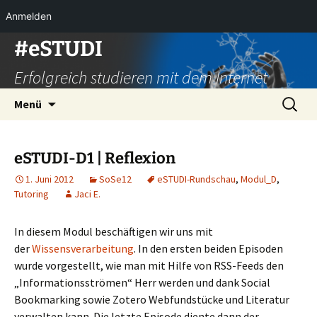
Anmelden
Zum
#eSTUDI
Inhalt
Erfolgreich studieren mit dem Internet
springen
Suchen
Menü
nach:
eSTUDI-D1 | Reflexion
1. Juni 2012
SoSe12
eSTUDI-Rundschau
,
Modul_D
,
Tutoring
Jaci E.
In diesem Modul beschäftigen wir uns mit
der
Wissensverarbeitung
. In den ersten beiden Episoden
wurde vorgestellt, wie man mit Hilfe von RSS-Feeds den
„Informationsströmen“ Herr werden und dank Social
Bookmarking sowie Zotero Webfundstücke und Literatur
verwalten kann. Die letzte Episode diente dann der