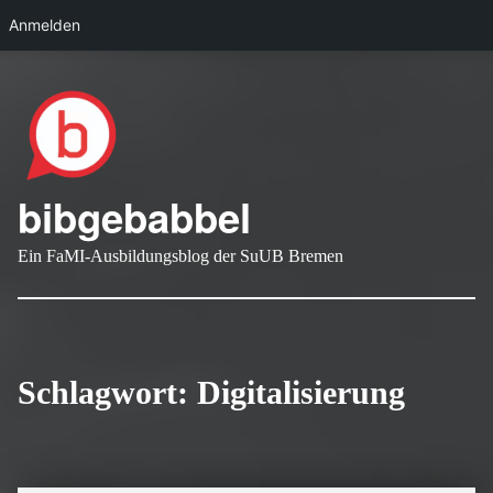
Anmelden
Skip to main navigation
Skip to main content
Skip to footer
bibgebabbel
Ein FaMI-Ausbildungsblog der SuUB Bremen
Schlagwort:
Digitalisierung