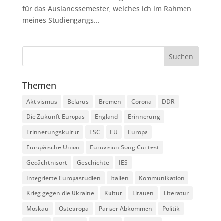
für das Auslandssemester, welches ich im Rahmen
meines Studiengangs...
Themen
Aktivismus
Belarus
Bremen
Corona
DDR
Die Zukunft Europas
England
Erinnerung
Erinnerungskultur
ESC
EU
Europa
Europäische Union
Eurovision Song Contest
Gedächtnisort
Geschichte
IES
Integrierte Europastudien
Italien
Kommunikation
Krieg gegen die Ukraine
Kultur
Litauen
Literatur
Moskau
Osteuropa
Pariser Abkommen
Politik