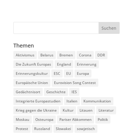
Themen
Aktivismus
Belarus
Bremen
Corona
DDR
Die Zukunft Europas
England
Erinnerung
Erinnerungskultur
ESC
EU
Europa
Europäische Union
Eurovision Song Contest
Gedächtnisort
Geschichte
IES
Integrierte Europastudien
Italien
Kommunikation
Krieg gegen die Ukraine
Kultur
Litauen
Literatur
Moskau
Osteuropa
Pariser Abkommen
Politik
Protest
Russland
Slowakei
sowjetisch