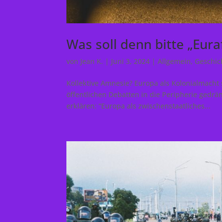
Was soll denn bitte „Eurafr
von
Jean K.
|
Juni 3, 2024
|
Allgemein
,
Geschic
Kollektive Amnesie? Europa als Kolonialmacht 
öffentlichen Debatten in die Peripherie gedrä
erklären: “Europa als zwischenstaatliches...