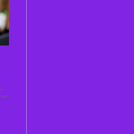
he
schen