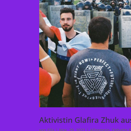
Aktivistin Glafira Zhuk 
von
Ella
|
Nov. 29, 2021
|
Allgemein
,
Debatte 