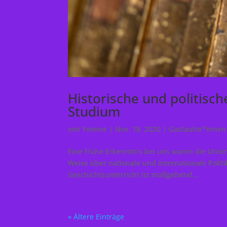
Historische und politisch
Studium
von
Yvonne
|
Nov. 18, 2020
|
Gastautor*innen
Eine frühe Erkenntnis bei uns waren die Unter
Weise über nationale und internationale Polit
Geschichtsunterricht ist maßgebend...
« Ältere Einträge