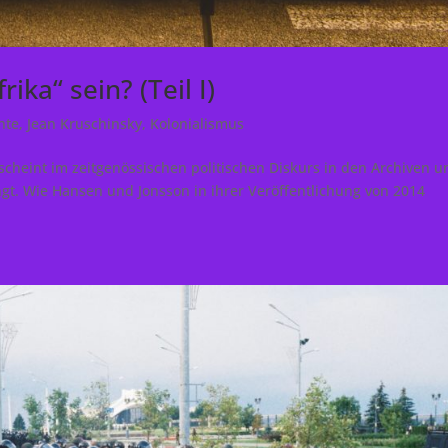
ika“ sein? (Teil I)
hte
,
Jean Kruschinsky
,
Kolonialismus
scheint im zeitgenössischen politischen Diskurs in den Archiven u
ngt. Wie Hansen und Jonsson in ihrer Veröffentlichung von 2014