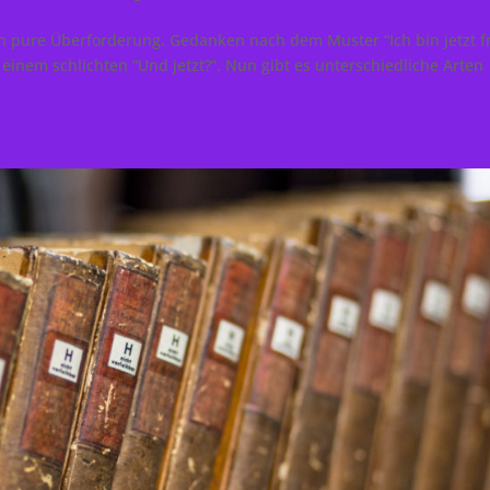
h pure Überforderung. Gedanken nach dem Muster “Ich bin jetzt fr
einem schlichten “Und jetzt?”. Nun gibt es unterschiedliche Arten