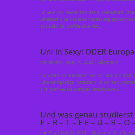
Im Seminar “Techniken des wissenschaftliche
Zitiertechniken oder Formatierung gesproche
aus Belarus. Glafira Zhuk ist...
Uni in Sexy! ODER Europa
von
Niklas
|
Aug. 16, 2021
|
Allgemein
Nun steh ich hier ich armer Tor und bin doch 
Eine einzigartige Institution im Norden Deuts
sich dem Geiste Europas verschrieben...
Und was genau studierst du
E – R – T – E E – U – R – O –
von
Ella
|
Mai 21, 2021
|
Allgemein
,
Ella Bau