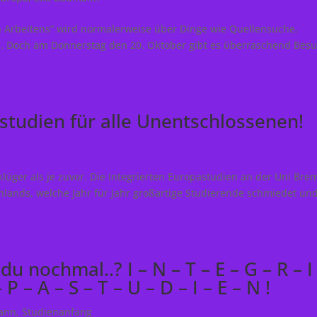
n Arbeitens” wird normalerweise über Dinge wie Quellensuche,
n. Doch am Donnerstag den 20. Oktober gibt es überraschend Besu
studien für alle Unentschlossenen!
klüger als je zuvor. Die Integrierten Europastudien an der Uni Bre
chlands, welche Jahr für Jahr großartige Studierende schmiedet un
 nochmal..? I – N – T – E – G – R – I
 P – A – S – T – U – D – I – E – N !
mann
,
Studienanfang