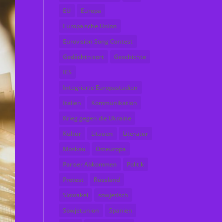
EU
Europa
Europäische Union
Eurovision Song Contest
Gedächtnisort
Geschichte
IES
Integrierte Europastudien
Italien
Kommunikation
Krieg gegen die Ukraine
Kultur
Litauen
Literatur
Moskau
Osteuropa
Pariser Abkommen
Politik
Protest
Russland
Slowakei
sowjetisch
Sowjetunion
Spanien