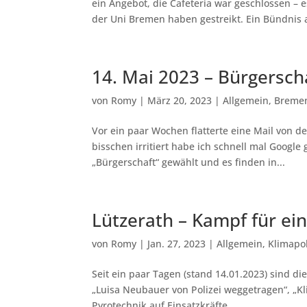
ein Angebot, die Cafeteria war geschlossen –
der Uni Bremen haben gestreikt. Ein Bündnis a
14. Mai 2023 – Bürgersc
von
Romy
|
März 20, 2023
|
Allgemein
,
Breme
Vor ein paar Wochen flatterte eine Mail von d
bisschen irritiert habe ich schnell mal Google
„Bürgerschaft“ gewählt und es finden in...
Lützerath – Kampf für ein
von
Romy
|
Jan. 27, 2023
|
Allgemein
,
Klimapol
Seit ein paar Tagen (stand 14.01.2023) sind d
„Luisa Neubauer von Polizei weggetragen“, „Kl
Pyrotechnik auf Einsatzkräfte...