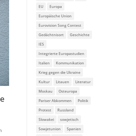
EU
Europa
Europäische Union
Eurovision Song Contest
Gedächtnisort
Geschichte
IES
Integrierte Europastudien
Italien
Kommunikation
Krieg gegen die Ukraine
Kultur
Litauen
Literatur
Moskau
Osteuropa
te
Pariser Abkommen
Politik
Protest
Russland
Slowakei
sowjetisch
Sowjetunion
Spanien
h