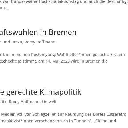
 es war bundesweiter Hochschulaktionstag und auch die Beschäftig
us...
haftswahlen in Bremen
n und umzu
,
Romy Hoffmann
er Uni in meinen Posteingang: Wahlhelfer*innen gesucht. Erst ein
 gecheckt: Ja stimmt, am 14. Mai 2023 wird in Bremen die
e gerechte Klimapolitik
itik
,
Romy Hoffmann
,
Umwelt
ie Medien voll von Schlagzeilen zur Räumung des Dorfes Lützerath:
imaaktivist*innen verschanzen sich in Tunneln“, „Steine und