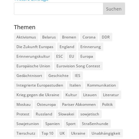
Themen
Aktivismus
Belarus
Bremen
Corona
DDR
Die Zukunft Europas
England
Erinnerung
Erinnerungskultur
ESC
EU
Europa
Europäische Union
Eurovision Song Contest
Gedächtnisort
Geschichte
IES
Integrierte Europastudien
Italien
Kommunikation
Krieg gegen die Ukraine
Kultur
Litauen
Literatur
Moskau
Osteuropa
Pariser Abkommen
Politik
Protest
Russland
Slowakei
sowjetisch
Sowjetunion
Spanien
Sport
Straßenhunde
Tierschutz
Top 10
UK
Ukraine
Unabhängigkeit