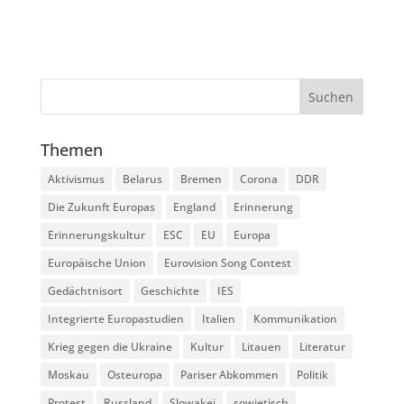
Themen
Aktivismus
Belarus
Bremen
Corona
DDR
Die Zukunft Europas
England
Erinnerung
Erinnerungskultur
ESC
EU
Europa
Europäische Union
Eurovision Song Contest
Gedächtnisort
Geschichte
IES
Integrierte Europastudien
Italien
Kommunikation
Krieg gegen die Ukraine
Kultur
Litauen
Literatur
Moskau
Osteuropa
Pariser Abkommen
Politik
Protest
Russland
Slowakei
sowjetisch