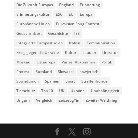
Die Zukunft Europas
England
Erinnerung
Erinnerungskultur
ESC
EU
Europa
Europäische Union
Eurovision Song Contest
Gedächtnisort
Geschichte
IES
Integrierte Europastudien
Italien
Kommunikation
Krieg gegen die Ukraine
Kultur
Litauen
Literatur
Moskau
Osteuropa
Pariser Abkommen
Politik
Protest
Russland
Slowakei
sowjetisch
Sowjetunion
Spanien
Sport
Straßenhunde
Tierschutz
Top 10
UK
Ukraine
Unabhängigkeit
Ungarn
Vergleich
Zeitzeug*in
Zweiter Weltkrieg