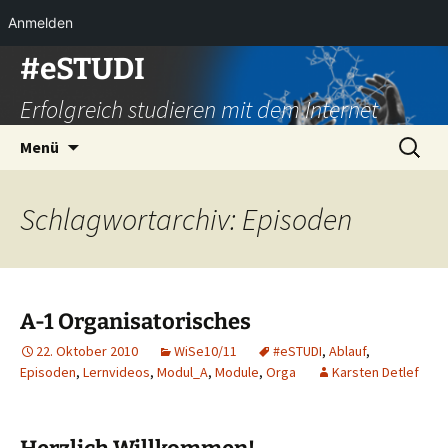
Anmelden
Zum
#eSTUDI
Inhalt
Erfolgreich studieren mit dem Internet
springen
Suchen
Menü
nach:
Schlagwortarchiv: Episoden
A-1 Organisatorisches
22. Oktober 2010
WiSe10/11
#eSTUDI
,
Ablauf
,
Episoden
,
Lernvideos
,
Modul_A
,
Module
,
Orga
Karsten Detlef