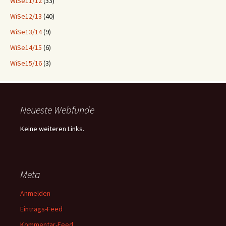
WiSe11/12
(33)
WiSe12/13
(40)
WiSe13/14
(9)
WiSe14/15
(6)
WiSe15/16
(3)
Neueste Webfunde
Keine weiteren Links.
Meta
Anmelden
Eintrags-Feed
Kommentar-Feed