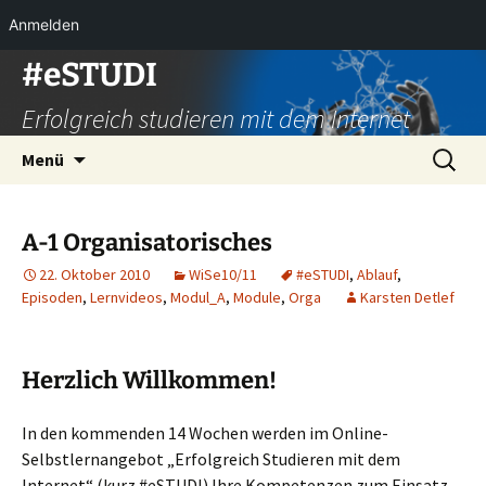
Anmelden
Zum
#eSTUDI
Inhalt
Erfolgreich studieren mit dem Internet
springen
Suchen
Menü
nach:
A-1 Organisatorisches
22. Oktober 2010
WiSe10/11
#eSTUDI
,
Ablauf
,
Episoden
,
Lernvideos
,
Modul_A
,
Module
,
Orga
Karsten Detlef
Herzlich Willkommen!
In den kommenden 14 Wochen werden im Online-
Selbstlernangebot „Erfolgreich Studieren mit dem
Internet“ (kurz #eSTUDI) Ihre Kompetenzen zum Einsatz