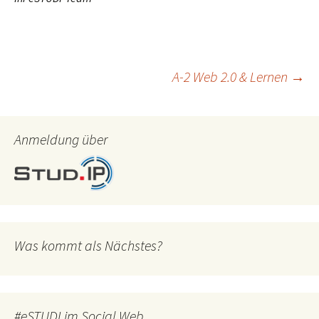
Beitragsnavigation
A-2 Web 2.0 & Lernen
→
Anmeldung über
Was kommt als Nächstes?
#eSTUDI im Social Web