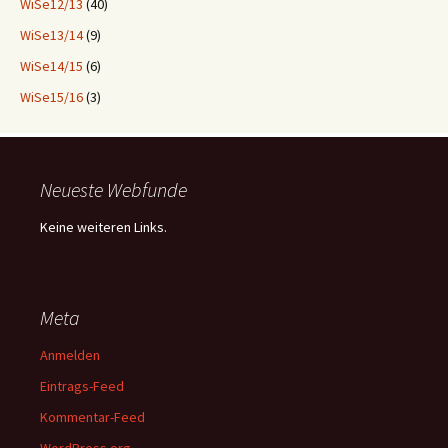
WiSe12/13
(40)
WiSe13/14
(9)
WiSe14/15
(6)
WiSe15/16
(3)
Neueste Webfunde
Keine weiteren Links.
Meta
Anmelden
Eintrags-Feed
Kommentar-Feed