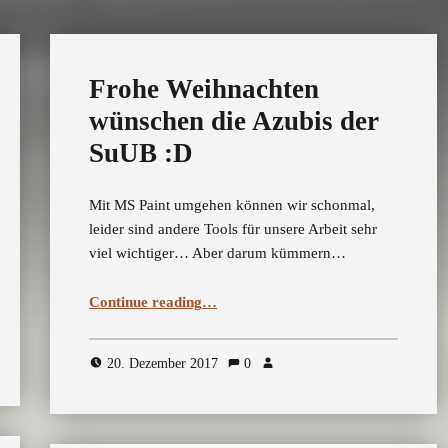
Frohe Weihnachten
wünschen die Azubis der
SuUB :D
Mit MS Paint umgehen können wir schonmal,
leider sind andere Tools für unsere Arbeit sehr
viel wichtiger… Aber darum kümmern…
“Frohe Weihnachten wünschen die Azubis der SuUB :D”
Continue reading
…
20. Dezember 2017
0