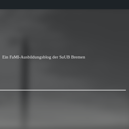
Ein FaMI-Ausbildungsblog der SuUB Bremen