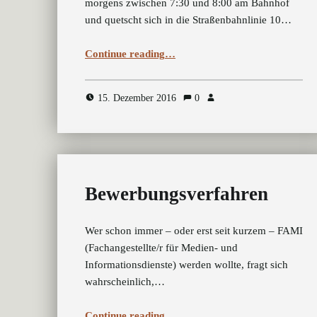
morgens zwischen 7:30 und 8:00 am Bahnhof
und quetscht sich in die Straßenbahnlinie 10…
“Der kleine Durchschnittsfami geht in die Berufsschule”
Continue reading
…
15. Dezember 2016
0
Bewerbungsverfahren
Wer schon immer – oder erst seit kurzem – FAMI
(Fachangestellte/r für Medien- und
Informationsdienste) werden wollte, fragt sich
wahrscheinlich,…
“Bewerbungsverfahren”
Continue reading
…