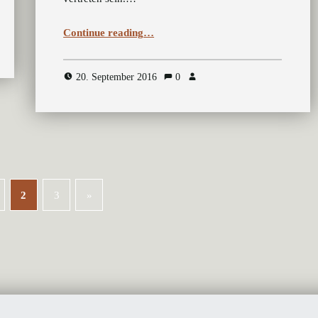
“Erstsemestertag Bremerhaven”
Continue reading
…
20. September 2016
0
2
3
»
Next page