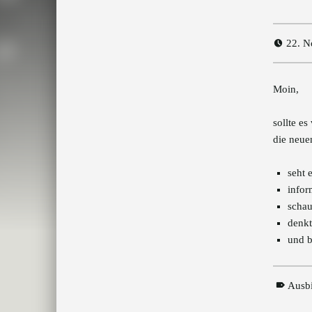
22. 
Moin,
sollte e
die neue
seht 
infor
schau
denkt
und b
Ausb