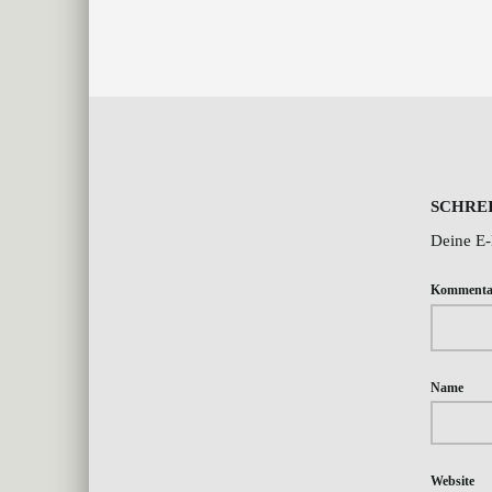
Skip back to main naviga
SCHRE
Deine E-
Komment
Name
Website