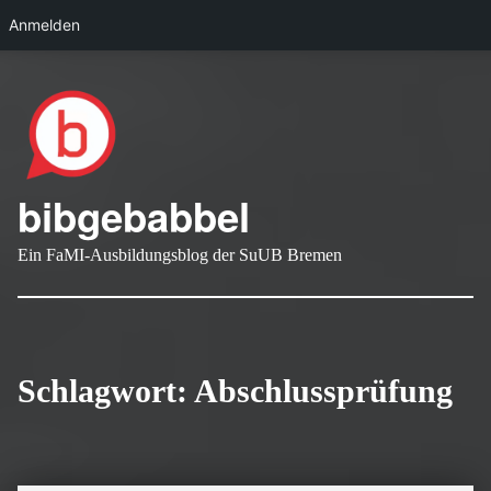
Anmelden
Skip to main navigation
Skip to main content
Skip to footer
bibgebabbel
Ein FaMI-Ausbildungsblog der SuUB Bremen
Schlagwort:
Abschlussprüfung