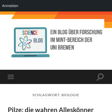
Anmelden
Science
Blog
der
Uni
Bremen
Suchfe
Mobile-
ein-/a
Menü
ein-/ausblenden
SCHLAGWORT:
BIOLOGIE
Pilze: die wahren Alleskönner