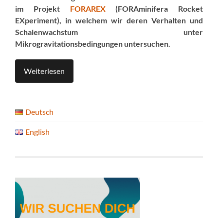
im Projekt
FORAREX
(
FORA
minifera
R
ocket
EX
periment), in welchem wir deren Verhalten und
Schalenwachstum unter
Mikrogravitationsbedingungen untersuchen.
Weiterlesen
Deutsch
English