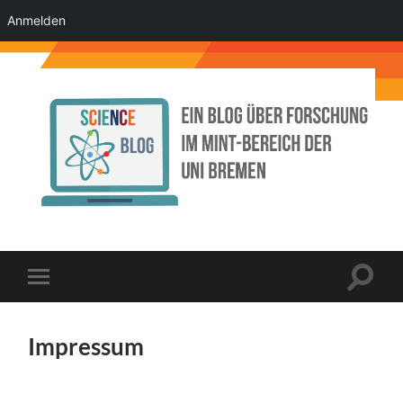
Anmelden
Science
Blog
der
Uni
Bremen
Suchfe
Mobile-
ein-/a
Menü
ein-/ausblenden
Impressum