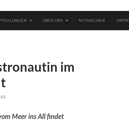
Bremen
PFEHLUNGEN
ÜBER UNS
MITMACHEN
IMPR
tronautin im
t
ARE
vom Meer ins All findet