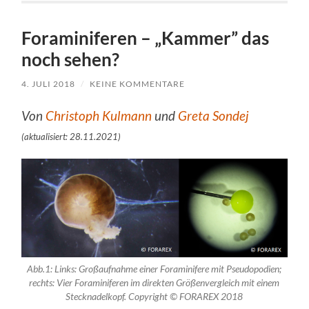
Foraminiferen – „Kammer” das
noch sehen?
4. JULI 2018
/
KEINE KOMMENTARE
Von
Christoph Kulmann
und
Greta Sondej
(aktualisiert: 28.11.2021)
Abb.1: Links: Großaufnahme einer Foraminifere mit Pseudopodien;
rechts: Vier Foraminiferen im direkten Größenvergleich mit einem
Stecknadelkopf. Copyright © FORAREX 2018