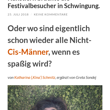
Festivalbesucher in Schwingung.
25. JULI 2018
/
KEINE KOMMENTARE
Oder wo sind eigentlich
schon wieder alle Nicht-
Cis-Männer
, wenn es
spaßig wird?
von
Katharina (‚Kina‘) Schmitz
, ergänzt von Greta Sondej