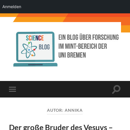
Anmelden
Science
Blog
der
Uni
Bremen
Suchfe
Mobile-
ein-/a
Menü
ein-/ausblenden
AUTOR:
ANNIKA
Der große Bruder des Vesuvs –