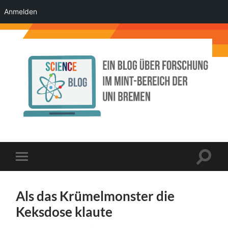
Anmelden
Science
Blog
der
Uni
Bremen
Suchfe
Mobile-
ein-/a
Menü
ein-/ausblenden
Als das Krümelmonster die
Keksdose klaute