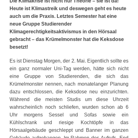
Die Klimakrise ist nicht nur Theorie – sie ist da!
Heute ist Klimastreik und deswegen geht es
heute
auch um die Praxis. Letztes Semester hat eine
neue Gruppe Studierender
Klimagerechtigkeitsaktivismus in den Hörsaal
gebracht – das Krümelmonster hat die
Keksdose
besetzt!
Es ist Dienstag Morgen, der 2. Mai. Eigentlich sollte es
ein ganz normaler Uni-Tag werden, hätte sich nicht
eine Gruppe von Studierenden, die sich das
Krümelmonster nennen, nach monatelanger Planung
dazu entschlossen, die Keksdose neu einzurichten.
Während die meisten Studis um diese Uhrzeit
wahrscheinlich noch schliefen, wurden schon ab 6
Uhr morgens Sessel und Sofas sowie ein
Kühlschrank und riesige Kochtöpfe in das
Hörsaalgebäude geschleppt und Banner im ganzen
Gebäude aufgehangen. Im Rahmen des Aufrufs „End