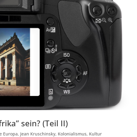
ika” sein? (Teil II)
e Europa
,
Jean Kruschinsky
,
Kolonialismus
,
Kultur