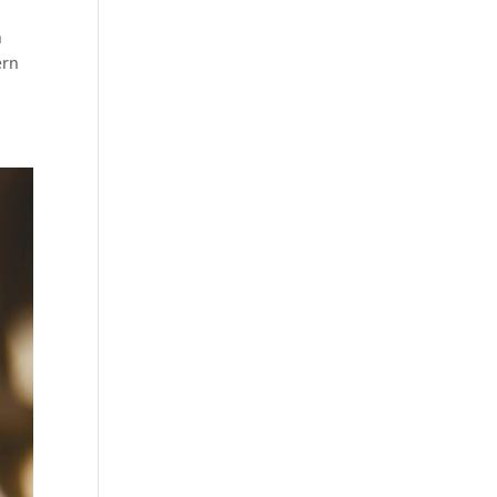
n
ern