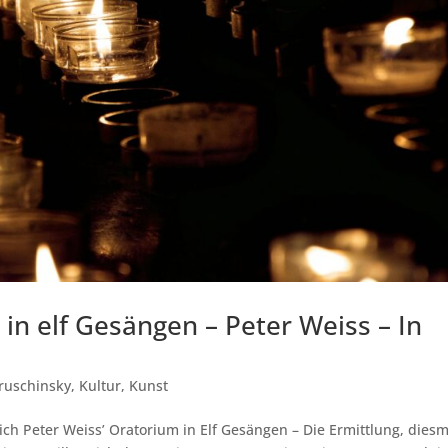
in elf Gesängen – Peter Weiss – In
ruschinsky
,
Kultur
,
Kunst
ich Peter Weiss’ Oratorium in Elf Gesängen – Die Ermittlung, diesm