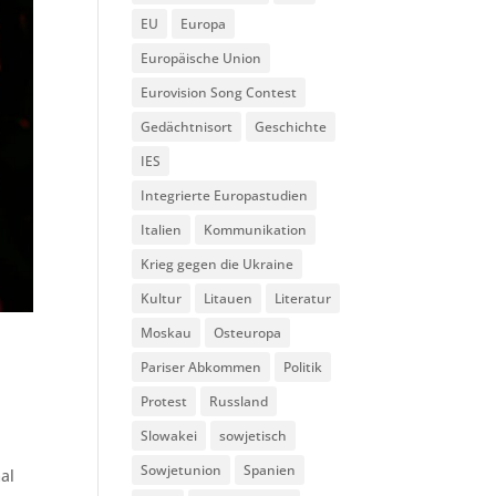
EU
Europa
Europäische Union
Eurovision Song Contest
Gedächtnisort
Geschichte
IES
Integrierte Europastudien
Italien
Kommunikation
Krieg gegen die Ukraine
Kultur
Litauen
Literatur
Moskau
Osteuropa
Pariser Abkommen
Politik
Protest
Russland
Slowakei
sowjetisch
Sowjetunion
Spanien
al