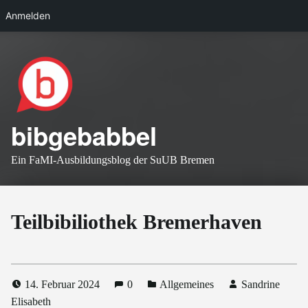
Anmelden
Skip to main navigation
Skip to main content
Skip to footer
bibgebabbel
Ein FaMI-Ausbildungsblog der SuUB Bremen
Teilbibiliothek Bremerhaven
14. Februar 2024
0
Allgemeines
Sandrine
Elisabeth