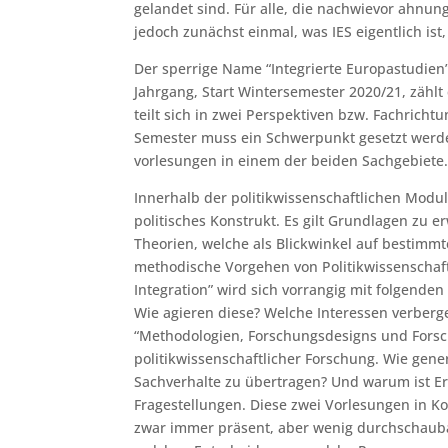
gelandet sind. Für alle, die nachwievor ahnun
jedoch zunächst einmal, was IES eigentlich ist,
Der sperrige Name “Integrierte Europastudien
Jahrgang, Start Wintersemester 2020/21, zählt
teilt sich in zwei Perspektiven bzw. Fachrich
Semester muss ein Schwerpunkt gesetzt werde
vorlesungen in einem der beiden Sachgebiete
Innerhalb der politikwissenschaftlichen Modu
politisches Konstrukt. Es gilt Grundlagen zu
Theorien, welche als Blickwinkel auf bestimmt
methodische Vorgehen von Politikwissenschaft
Integration” wird sich vorrangig mit folgende
Wie agieren diese? Welche Interessen verber
“Methodologien, Forschungsdesigns und Fors
politikwissenschaftlicher Forschung. Wie gene
Sachverhalte zu übertragen? Und warum ist Er
Fragestellungen. Diese zwei Vorlesungen in K
zwar immer präsent, aber wenig durchschauba