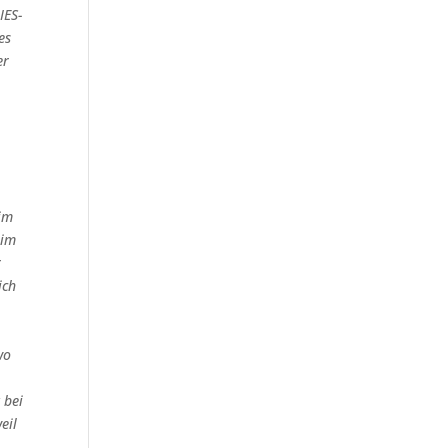
IES-
es
er
 im
 im
r
ich
wo
 bei
eil