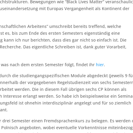
chtstrukturen. Bewegungen wie “Black Lives Matter” veranschauli
 Auseinandersetzung mit Europas Vergangenheit als Kontinent der
chaftlichen Arbeitens” umschreibt bereits treffend, welche
ist es, bis zum Ende des ersten Semesters eigenständig eine
 kann ich nur berichten, dass dies gar nicht so einfach ist. Die
echerche. Das eigentliche Schreiben ist, dank guter Vorarbeit,
 was nach dem ersten Semester folgt, findet ihr
hier
.
 durch die studiengangspezifischen Module abgedeckt (jeweils 9 fü
innerhalb der vorgegebenen Regelstudienzeit von sechs Semester
rbeitet werden. Die in diesem Fall übrigen sechs CP können als
ch Interesse erlangt werden. So habe ich beispielsweise ein Semina
ngsfeld ist ohnehin interdisziplinär angelegt und für so ziemlich
ant.
für drei Semester einen Fremdsprachenkurs zu belegen. Es werden 
d Polnisch angeboten, wobei eventuelle Vorkenntnisse miteinbezo