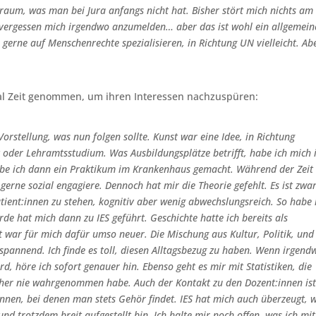
lraum, was man bei Jura anfangs nicht hat. Bisher stört mich nichts am 
u vergessen mich irgendwo anzumelden… aber das ist wohl ein allgemein
gerne auf Menschenrechte spezialisieren, in Richtung UN vielleicht. Ab
nmal Zeit genommen, um ihren Interessen nachzuspüren:
orstellung, was nun folgen sollte. Kunst war eine Idee, in Richtung
t oder Lehramtsstudium. Was Ausbildungsplätze betrifft, habe ich mich
abe ich dann ein Praktikum im Krankenhaus gemacht. Während der Zeit
erne sozial engagiere. Dennoch hat mir die Theorie gefehlt. Es ist zwa
Patient:innen zu stehen, kognitiv aber wenig abwechslungsreich. So habe 
 hat mich dann zu IES geführt. Geschichte hatte ich bereits als
t war für mich dafür umso neuer. Die Mischung aus Kultur, Politik, und
spannend. Ich finde es toll, diesen Alltagsbezug zu haben. Wenn irgend
d, höre ich sofort genauer hin. Ebenso geht es mir mit Statistiken, die
vorher nie wahrgenommen habe.
Auch der Kontakt zu den Dozent:innen ist
innen, bei denen man stets Gehör findet. IES hat mich auch überzeugt, w
d trotzdem breit aufgestellt bin. Ich halte mir noch offen, was ich mit