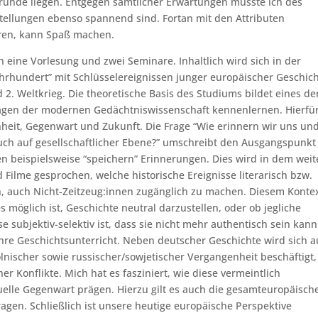
unde liegen. Entgegen sämtlicher Erwartungen musste ich des
stellungen ebenso spannend sind. Fortan mit den Attributen
ieren, kann Spaß machen.
eine Vorlesung und zwei Seminare. Inhaltlich wird sich in der
hrhundert” mit Schlüsselereignissen junger europäischer Geschic
d 2. Weltkrieg. Die theoretische Basis des Studiums bildet eines de
agen der modernen Gedächtniswissenschaft kennenlernen. Hierfü
eit, Gegenwart und Zukunft. Die Frage “Wie erinnern wir uns un
auch auf gesellschaftlicher Ebene?” umschreibt den Ausgangspunkt
en beispielsweise “speichern” Erinnerungen. Dies wird in dem wei
 Filme gesprochen, welche historische Ereignisse literarisch bzw.
n, auch Nicht-Zeitzeug:innen zugänglich zu machen. Diesem Konte
s möglich ist, Geschichte neutral darzustellen, oder ob jegliche
 subjektiv-selektiv ist, dass sie nicht mehr authentisch sein kann
hre Geschichtsunterricht. Neben deutscher Geschichte wird sich 
polnischer sowie russischer/sowjetischer Vergangenheit beschäftigt,
r Konflikte. Mich hat es fasziniert, wie diese vermeintlich
elle Gegenwart prägen. Hierzu gilt es auch die gesamteuropäisch
agen. Schließlich ist unsere heutige europäische Perspektive