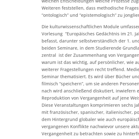
welchen Entscheidungen welche Prozesse zugr
Weiteren feststellen, dass methodische Frage
“ontologisch” und “epistemologisch” zu jongl
Die kulturwissenschaftlichen Module umfassen 
Vorlesung “Europäisches Gedächtnis im 21. Ja
befasst, darunter selbstverständlich der 1. un
beiden Seminare, in dem Studierende Grundl
zentral ist der Zusammenhang von Vergangenh
warum ist das wichtig, auf persönlicher, wie 
weiterer Fragestellungen recht treffend. Medi
Seminar thematisiert. Es wird über Bücher und
filmisch “speichern”, um sie anderen Persone
nach wird anschließend diskutiert, inwiefern e
Reproduktion von Vergangenheit auf jene Weise
Diese Veranstaltungen komprimieren sechs Ja
mit französischer, spanischer, italienischer, 
dem Hintergrund globaler wie auch europäische
vergangenen Konflikte nachwievor unsere aktu
Vergangenheit zu betrachten sowie zu hinterfr