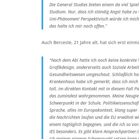
Die General Studies bieten einem da viel Spie
Studium. Nur, dass ich ständig Angst habe z
Uni-Phänomen! Perspektivisch würde ich mich 
das halte ich mir noch offen.”
Auch Berceste, 21 Jahre alt, hat sich erst ei
"Nach dem Abi hatte ich noch keine konkrete V
Grafikdesign, andererseits auch Soziale Arbei
Gesundheitswesen umgeschaut. Schließlich h
Krankenhaus habe ich gemerkt, dass ich mich g
toll, im direkten Kontakt mit in diesem Fall 
das zumindest wahrgenommen. Meine Neugierde
Schwerpunkt in der Schule, Politikwissenschaf
Sprache, alles im Europakontext, klang super 
die Nachrichten laufen und die EU erwähnt wir
einem tagtäglich begegnen, und die ich so 
IES besonders. Es gibt klare Ansprechpartner:
ich meinen eigenen Schwerpunkt setzen kann un