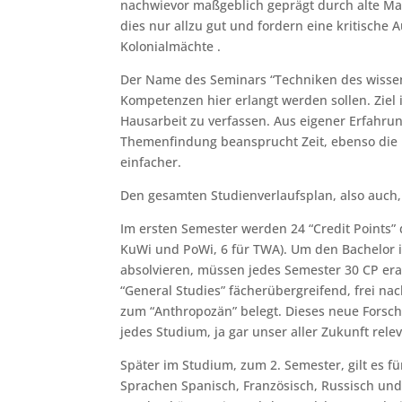
nachwievor maßgeblich geprägt durch alte Ma
dies nur allzu gut und fordern eine kritische
Kolonialmächte .
Der Name des Seminars “Techniken des wissens
Kompetenzen hier erlangt werden sollen. Ziel 
Hausarbeit zu verfassen. Aus eigener Erfahrung
Themenfindung beansprucht Zeit, ebenso die R
einfacher.
Den gesamten Studienverlaufsplan, also auch,
Im ersten Semester werden 24 “Credit Points”
KuWi und PoWi, 6 für TWA). Um den Bachelor 
absolvieren, müssen jedes Semester 30 CP era
“General Studies” fächerübergreifend, frei na
zum “Anthropozän” belegt. Dieses neue Forschu
jedes Studium, ja gar unser aller Zukunft relev
Später im Studium, zum 2. Semester, gilt es 
Sprachen Spanisch, Französisch, Russisch un