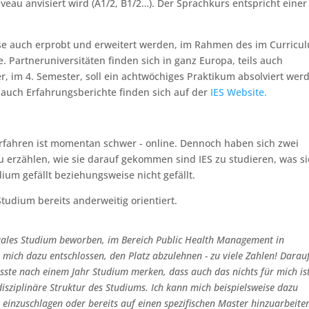
au anvisiert wird (A1/2, B1/2…). Der Sprachkurs entspricht einer
sse auch erprobt und erweitert werden, im Rahmen des im Curricu
 Partneruniversitäten finden sich in ganz Europa, teils auch
 im 4. Semester, soll ein achtwöchiges Praktikum absolviert wer
 auch Erfahrungsberichte finden sich auf der
IES Website.
 erfahren ist momentan schwer - online. Dennoch haben sich zwei
zu erzählen, wie sie darauf gekommen sind IES zu studieren, was si
m gefällt beziehungsweise nicht gefällt.
Studium bereits anderweitig orientiert.
duales Studium beworben, im Bereich Public Health Management in
 mich dazu entschlossen, den Platz abzulehnen - zu viele Zahlen! Darau
sste nach einem Jahr Studium merken, dass auch das nichts für mich ist
rdisziplinäre Struktur des Studiums. Ich kann mich beispielsweise dazu
 einzuschlagen oder bereits auf einen spezifischen Master hinzuarbeite