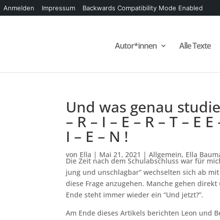
Anmelden
Impressum
Backwards Compatibility Mode Enabled
Autor*innen
Alle Texte
Und was genau studiers
– R – I – E – R – T – E E
I – E – N !
von
Ella
|
Mai 21, 2021
|
Allgemein
,
Ella Bau
Die Zeit nach dem Schulabschluss war für mic
jung und unschlagbar” wechselten sich ab mit 
diese Frage anzugehen. Manche gehen direkt 
Ende steht immer wieder ein “Und jetzt?”.
Am Ende dieses Artikels berichten Leon und Be