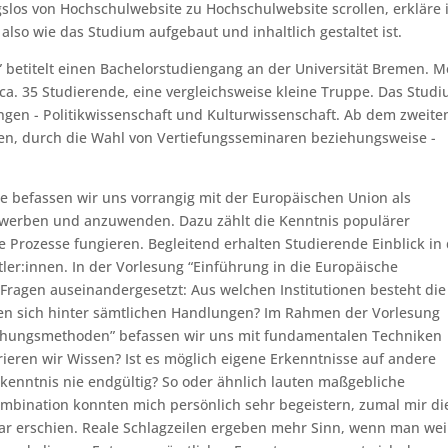
gslos von Hochschulwebsite zu Hochschulwebsite scrollen, erkläre 
 also wie das Studium aufgebaut und inhaltlich gestaltet ist.
” betitelt einen Bachelorstudiengang an der Universität Bremen. M
 ca. 35 Studierende, eine vergleichsweise kleine Truppe. Das Stud
tungen - Politikwissenschaft und Kulturwissenschaft. Ab dem zweite
n, durch die Wahl von Vertiefungsseminaren beziehungsweise -
.
le befassen wir uns vorrangig mit der Europäischen Union als
 erwerben und anzuwenden. Dazu zählt die Kenntnis populärer
e Prozesse fungieren. Begleitend erhalten Studierende Einblick in
ler:innen. In der Vorlesung “Einführung in die Europäische
n Fragen auseinandergesetzt: Aus welchen Institutionen besteht die
gen sich hinter sämtlichen Handlungen? Im Rahmen der Vorlesung
chungsmethoden” befassen wir uns mit fundamentalen Techniken
rieren wir Wissen? Ist es möglich eigene Erkenntnisse auf andere
kenntnis nie endgültig? So oder ähnlich lauten maßgebliche
ombination konnten mich persönlich sehr begeistern, zumal mir di
r erschien. Reale Schlagzeilen ergeben mehr Sinn, wenn man wei