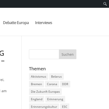
Debatte Europa
Interviews
 G
 –
Themen
Aktivismus
Belarus
ei,
Bremen
Corona
DDR
d am
Die Zukunft Europas
England
Erinnerung
Erinnerungskultur
ESC