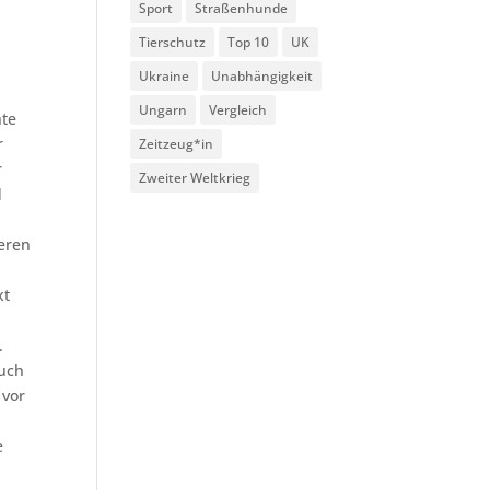
Sport
Straßenhunde
Tierschutz
Top 10
UK
Ukraine
Unabhängigkeit
Ungarn
Vergleich
hte
r
Zeitzeug*in
r
Zweiter Weltkrieg
d
teren
xt
.
auch
 vor
e