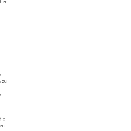
chen
r
n zu
r
die
gen