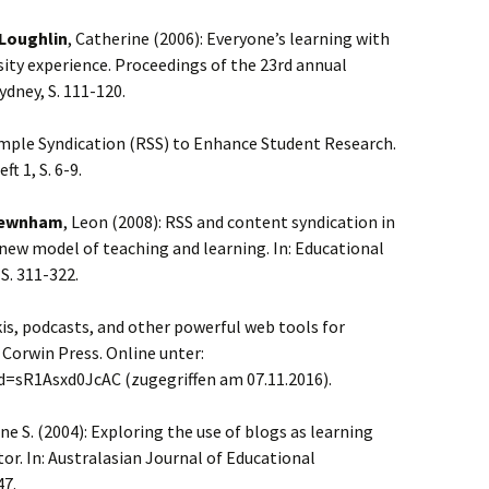
Loughlin
, Catherine (2006): Everyone’s learning with
sity experience. Proceedings of the 23rd annual
ydney, S. 111-120.
 Simple Syndication (RSS) to Enhance Student Research.
t 1, S. 6-9.
ewnham
, Leon (2008): RSS and content syndication in
 new model of teaching and learning. In: Educational
 S. 311-322.
ikis, podcasts, and other powerful web tools for
 Corwin Press. Online unter:
=sR1Asxd0JcAC (zugegriffen am 07.11.2016).
ne S. (2004): Exploring the use of blogs as learning
or. In: Australasian Journal of Educational
47.