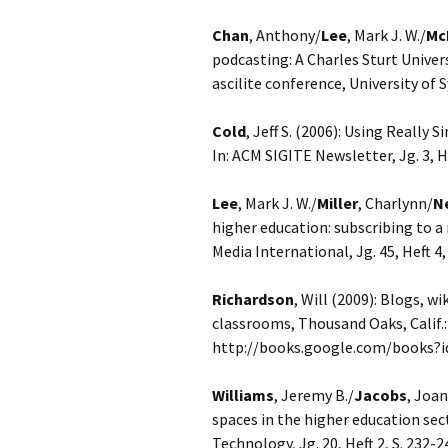
Chan
, Anthony/
Lee
, Mark J. W./
Mc
podcasting: A Charles Sturt Univer
ascilite conference, University of S
Cold
, Jeff S. (2006): Using Really
In: ACM SIGITE Newsletter, Jg. 3, Hef
Lee
, Mark J. W./
Miller
, Charlynn/
N
higher education: subscribing to a
Media International, Jg. 45, Heft 4,
Richardson
, Will (2009): Blogs, w
classrooms, Thousand Oaks, Calif.:
http://books.google.com/books?id
Williams
, Jeremy B./
Jacobs
, Joan
spaces in the higher education sect
Technology, Jg. 20, Heft 2, S. 232-2