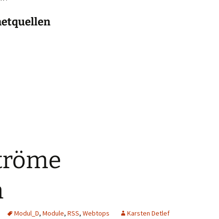
netquellen
ströme
n
Modul_D
,
Module
,
RSS
,
Webtops
Karsten Detlef