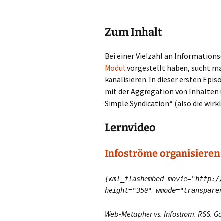
Zum Inhalt
Bei einer Vielzahl an Informations
Modul
vorgestellt haben, sucht ma
kanalisieren. In dieser ersten Epi
mit der Aggregation von Inhalten ü
Simple Syndication“ (also die wirk
Lernvideo
Infoströme organisier
en 
[kml_flashembed movie="http:/
height="350" wmode="transpar
Web-Metapher vs. Infostrom. RSS. Go