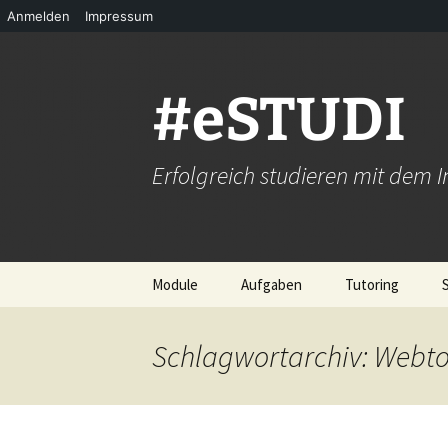
Anmelden
Impressum
Zum
Inhalt
springen
#eSTUDI
Erfolgreich studieren mit dem I
Module
Aufgaben
Tutoring
A Grundlagen
Einen guten Beitrag
Peer-Tutoring? 
erstellen – so geht’s!
funktioniert’s!
Schlagwortarchiv: Webt
B Erfolgreich studieren
C Infos sammeln