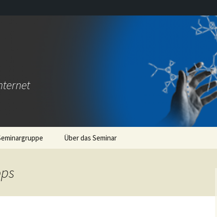
nternet
Seminargruppe
Über das Seminar
So
ops