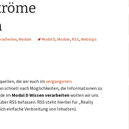
ströme
n
erarbeiten
,
Module
Modul D
,
Module
,
RSS
,
Webtops
quellen, die wir euch im
vergangenen
n schnell nach Möglichkeiten, die Informationen zu
sode im
Modul D Wissen verarbeiten
wollen wir uns
ber RSS befassen. RSS steht hierbei für „Really
lich einfache Verbreitung von Inhalten).