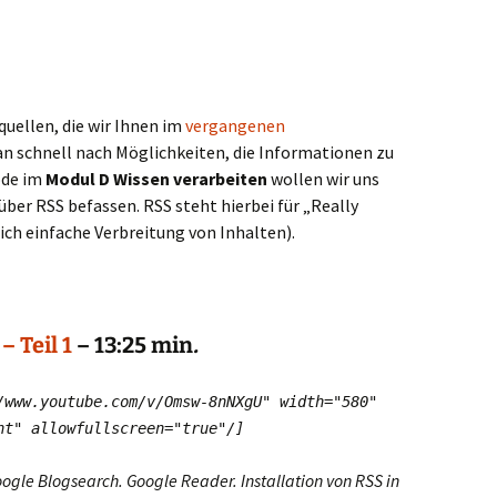
quellen, die wir Ihnen im
vergangenen
n schnell nach Möglichkeiten, die Informationen zu
sode im
Modul D Wissen verarbeiten
wollen wir uns
ber RSS befassen. RSS steht hierbei für „Really
lich einfache Verbreitung von Inhalten).
– Teil 1
– 13:25 min
.
/www.youtube.com/v/Omsw-8nNXgU" width="580"
ent"
allowfullscreen="true"
/]
ogle Blogsearch. Google Reader. Installation von RSS in