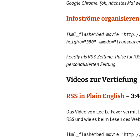
Google Chrome. [ok, nächstes Mal w
Infoströme organisieren 
[kml_flashembed movie="http:/
height="350" wmode="transpar
Feedly als RSS-Zeitung. Pulse für iO
personalisierten Zeitung.
Videos zur Vertiefung
RSS in Plain English
– 3:
Das Video von Lee Le Fever vermitt
RSS und wie es beim Lesen des Web
[kml_flashembed movie="http:/