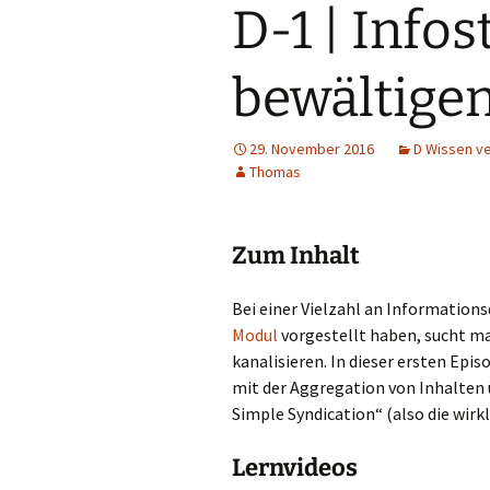
D-1 | Info
D Wissen verarbeiten
E Artefakte erstellen
bewältige
F Ergebnisse darstellen
29. November 2016
D Wissen v
G Sich austauschen
Thomas
Zum Inhalt
Bei einer Vielzahl an Informations
Modul
vorgestellt haben, sucht ma
kanalisieren. In dieser ersten Epi
mit der Aggregation von Inhalten ü
Simple Syndication“ (also die wirk
Lernvideos