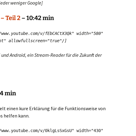
ieder weniger Google]
– Teil 2
– 10:42 min
/www.youtube.com/v/fEbCACtX3Qk" width="580"
ent"
allowfullscreen="true"
/]
S und Android, ein Stream-Reader für die Zukunft der
44 min
elt einen kure Erklärung für die Funktionsweise von
s helfen kann.
/www.youtube.com/v/0klgLsSxGsU" width="430"