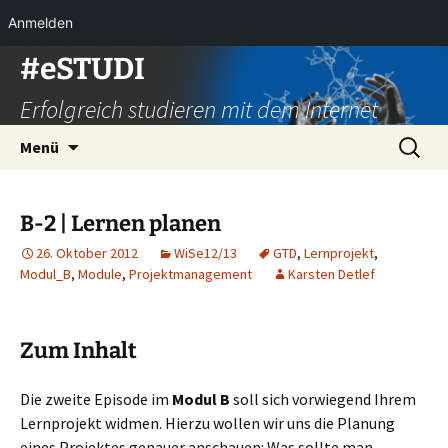
Anmelden
Zum
#eSTUDI
Inhalt
Erfolgreich studieren mit dem Internet
springen
Suchen
Menü
nach:
B-2 | Lernen planen
26. Oktober 2012
WiSe12/13
GTD
,
Lernprojekt
,
Modul_B
,
Module
,
Projektmanagement
Karsten Detlef
Zum Inhalt
Die zweite Episode im
Modul B
soll sich vorwiegend Ihrem
Lernprojekt widmen. Hierzu wollen wir uns die Planung
eines Projektes genauer anschauen: Was sollte man