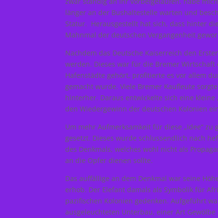
zwar ständig an ihr vorbeigelaufen, habe mic
länger an der Bushaltestelle warten und beschä
Statur. Herausgestellt hat sich, dass hinter 
Mahnmal der deutschen Vergangenheit geworde
Nachdem das Deutsche Kaiserreich den Ersten
werden. Dieses war für die Bremer Wirtschaft
Hafenstädte gehört, profitierte es vor allem 
gemacht wurde. Viele Bremer Kaufleute sorgt
hinterher. Daraus entwickelte sich eine kleine
den Wiedergewinn der deutschen Kolonien ein
Um mehr Aufmerksamkeit für diese „Idee“ zu 
gesetzt. Dieses wurde schlussendlich nach hef
des Denkmals, welches wohl nicht als Propaga
an die Opfer dienen sollte.
Das auffällige an dem Denkmal war seine Höhe,
erhob. Der Elefant damals als Symbolik für Afr
pazifischen Kolonien gedenken. Aufgeführt war
ausgeleuchteten Unterbau, einer Art Gewölbe