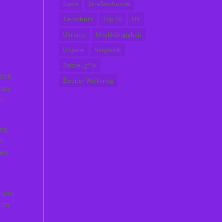
Sport
Straßenhunde
Tierschutz
Top 10
UK
Ukraine
Unabhängigkeit
Ungarn
Vergleich
Zeitzeug*in
lich
Zweiter Weltkrieg
smus
ür
ang
en
ken
n und
 im