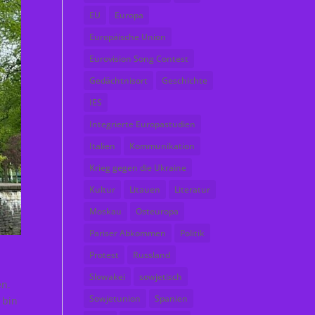
EU
Europa
Europäische Union
Eurovision Song Contest
Gedächtnisort
Geschichte
IES
Integrierte Europastudien
Italien
Kommunikation
Krieg gegen die Ukraine
Kultur
Litauen
Literatur
Moskau
Osteuropa
Pariser Abkommen
Politik
Protest
Russland
Slowakei
sowjetisch
en.
Sowjetunion
Spanien
 bin