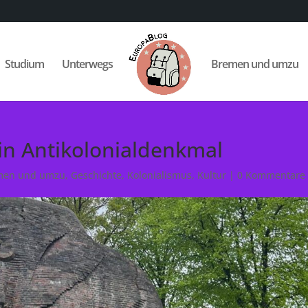
Studium
Unterwegs
Bremen und umzu
in Antikolonialdenkmal
men und umzu
,
Geschichte
,
Kolonialismus
,
Kultur
|
0 Kommentare