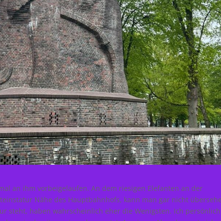
l an ihm vorbeigelaufen. An dem riesigen Elefanten an der
teinstatur Nähe des Hauptbahnhofs, kann man gar nicht überseh
ur steht, haben wahrscheinlich eher die Wenigsten. Ich persönlich