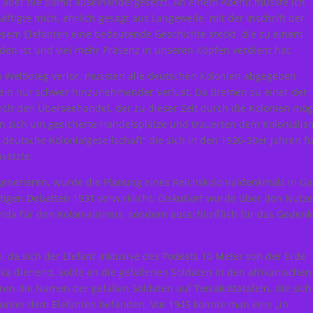
h aber nie damit auseinandergesetzt. An einem Abend musste ich
ftigte mich, ehrlich gesagt aus Langeweile, mit der Inschrift der
diesem Elefanten eine bedeutende Geschichte steckt, die zu einem
n ist und viel mehr Präsenz in unseren Köpfen verdient hat.
 Weltkrieg verlor, mussten alle deutschen Kolonien abgegeben
 ein nur schwer hinzunehmender Verlust. Da Bremen zu einer der
durch den Überseehandel, der zu dieser Zeit durch die Kolonien mög
en sich um gesicherte Handelsplätze und trauerten dem Koloniali
 „deutsche Kolonialgesellschaft“ die sich in den 1920-30er Jahren f
setzte.
generieren, wurde die Planung eines Reichskolonialdenkmals in G
tigen Debatten 1931 verwirklicht. Diskutiert wurde über den Nutz
nda für den Kolonialismus, sondern ausschließlich für das Geden
 da sich der Elefant inklusive des Podests 10 Meter von der Erde
ika dienend, sollte an die gefallenen Soldaten in den afrikanische
en die Namen der gefallen Soldaten auf Terrakottatafeln, die sich
 unter dem Elefanten befanden. Vor 1945 konnte man eine „in