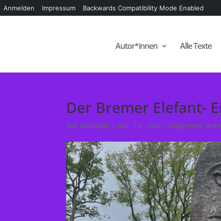
Anmelden
Impressum
Backwards Compatibility Mode Enabled
Autor*innen
Alle Texte
Der Bremer Elefant- E
von
Mathilda
|
Apr. 16, 2024
|
Allgemein
,
Bre