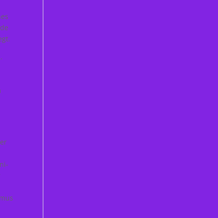
nes
rde
gt.
.
m
der
ni-
r
smus