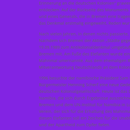
Erinnerung an die deutschen Kolonien“ graviert
entdecken. Auf der Rückseite des Monuments 
und eines Generals, die in Bremen eine tragen
das Denkmal erstmalig eingeweiht, Reden wu
Nach vielen Jahren, in denen nichts passiert
Nachdem sich Bremen der Aktion „Städte gege
19.09.1989 zum Antikolonialdenkmal umgetauft
Bremen mit. Am Fuße des Elefanten wurde eine
Mahnmal umernannte. Aus dem ehemaligen Rei
Mitverantwortung Deutschlands an dem Koloni
1996 besuchte der namibische Präsident Sa
Bürgermeister Henning Scherf eine neue Geden
deutschen Kolonialgesellschaft. Heute ist das
Namibia, die sich durch Ergebnisse auszeichn
Bremen und dem UN-Institut für Namibia in Lusa
Verein, der sich für die Erhaltung des Mahnm
diesen Elefanten soll ein Zeichen für die Una
und der Apartheid zum Opfer fielen.