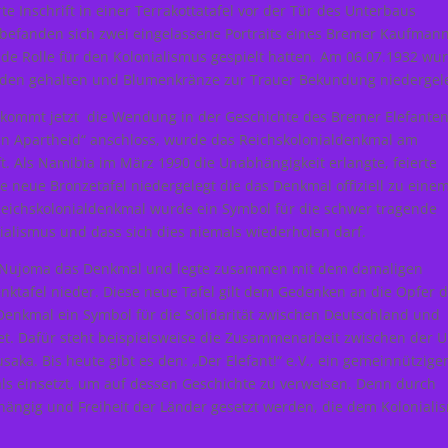
e Inschrift in einer Terrakottatafel vor der Tür des Unterbaus
befanden sich zwei eingelassene Portraits eines Bremer Kaufman
de Rolle für den Kolonialismus gespielt hatten. Am 06.07.1932 wu
rden gehalten und Blumenkränze zur Trauer Bekundung niedergele
e, kommt jetzt die Wendung in der Geschichte des Bremer Elefanten
n Apartheid“ anschloss, wurde das Reichskolonialdenkmal am
. Als Namibia im März 1990 die Unabhängigkeit erlangte, feierte
 neue Bronzetafel niedergelegt die das Denkmal offiziell zu eine
chskolonialdenkmal wurde ein Symbol für die schwer tragende
alismus und dass sich dies niemals wiederholen darf.
m Nujoma das Denkmal und legte zusammen mit dem damaligen
ktafel nieder. Diese neue Tafel gilt dem Gedenken an die Opfer 
 Denkmal ein Symbol für die Solidarität zwischen Deutschland und
et. Dafür steht beispielsweise die Zusammenarbeit zwischen der U
ka. Bis heute gibt es den: „Der Elefant!“ e.V., ein gemeinnützige
als einsetzt, um auf dessen Geschichte zu verweisen. Denn durch
bhängig und Freiheit der Länder gesetzt werden, die dem Koloniali