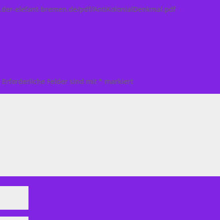
ww.der-elefant-bremen.de/pdf/AntiKolonialDenkmal.pdf
.
Erforderliche Felder sind mit
*
markiert