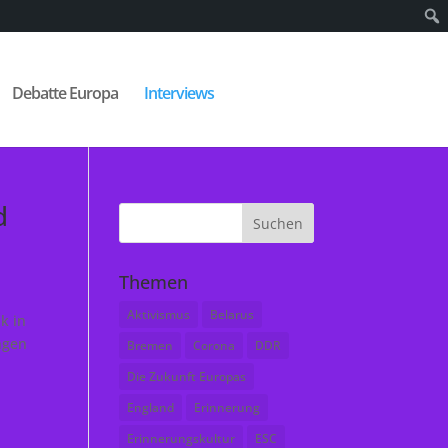
Debatte Europa
Interviews
d
Themen
Aktivismus
Belarus
k in
ngen
Bremen
Corona
DDR
Die Zukunft Europas
England
Erinnerung
Erinnerungskultur
ESC