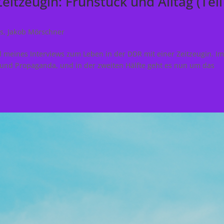
eitzeugin: Frühstück und Alltag (Teil
ws
,
Jakob Mörschner
eil meines Interviews zum Leben in der DDR mit einer Zeitzeugin. I
g, und Propaganda, und in der zweiten Hälfte geht es nun um das