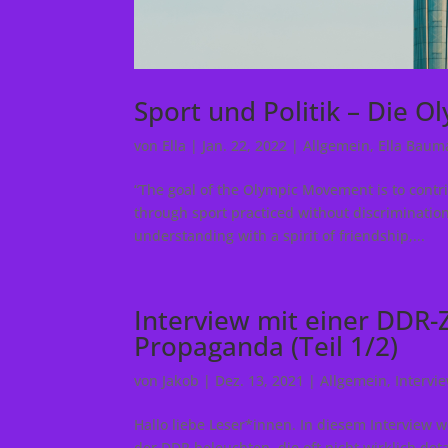
Sport und Politik – Die O
von
Ella
|
Jan. 22, 2022
|
Allgemein
,
Ella Bau
“The goal of the Olympic Movement is to contr
through sport practiced without discriminatio
understanding with a spirit of friendship,...
Interview mit einer DDR-Z
Propaganda (Teil 1/2)
von
Jakob
|
Dez. 13, 2021
|
Allgemein
,
Intervi
Hallo liebe Leser*innen. In diesem Interview
der DDR beleuchten, die oft nicht wirklich det