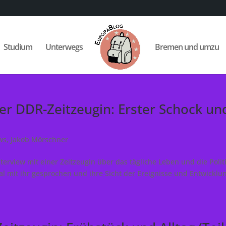
Studium
Unterwegs
Bremen und umzu
ner DDR-Zeitzeugin: Erster Schock un
ws
,
Jakob Mörschner
nterview mit einer Zeitzeugin über das tägliche Leben und die Politi
al mit ihr gesprochen und ihre Sicht der Ereignisse und Entwicklu