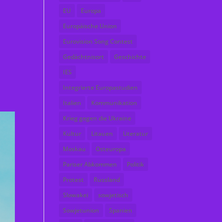
EU
Europa
Europäische Union
Eurovision Song Contest
m
Gedächtnisort
Geschichte
IES
Integrierte Europastudien
Italien
Kommunikation
Krieg gegen die Ukraine
Kultur
Litauen
Literatur
Moskau
Osteuropa
Pariser Abkommen
Politik
Protest
Russland
Slowakei
sowjetisch
Sowjetunion
Spanien