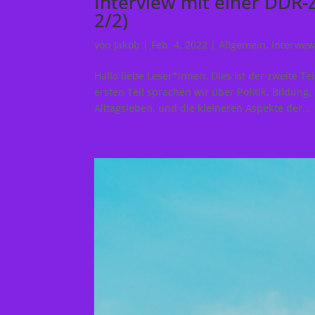
Interview mit einer DDR-Z
2/2)
von
Jakob
|
Feb. 4, 2022
|
Allgemein
,
Intervie
Hallo liebe Leser*innen. Dies ist der zweite T
ersten Teil sprachen wir über Politik, Bildun
Alltagsleben, und die kleineren Aspekte der...