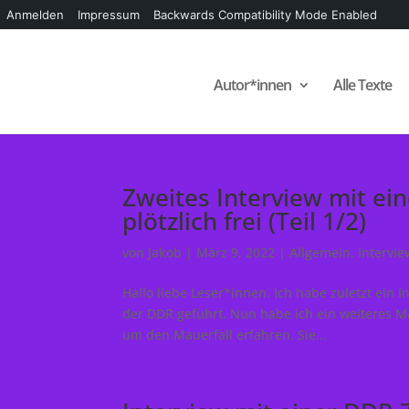
Anmelden
Impressum
Backwards Compatibility Mode Enabled
Autor*innen
Alle Texte
Zweites Interview mit ei
plötzlich frei (Teil 1/2)
von
Jakob
|
März 9, 2022
|
Allgemein
,
Intervie
Hallo liebe Leser*innen. Ich habe zuletzt ein I
der DDR geführt. Nun habe ich ein weiteres M
um den Mauerfall erfahren. Sie...