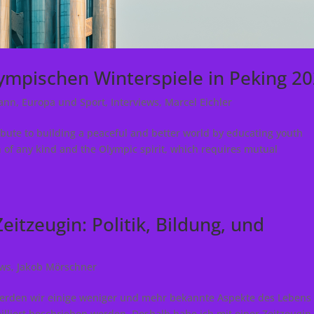
lympischen Winterspiele in Peking 2
mann
,
Europa und Sport
,
Interviews
,
Marcel Eichler
ibute to building a peaceful and better world by educating youth
n of any kind and the Olympic spirit, which requires mutual
eitzeugin: Politik, Bildung, und
ews
,
Jakob Mörschner
 werden wir einige weniger und mehr bekannte Aspekte des Lebens 
ailliert beschrieben werden. Deshalb habe ich mit einer Zeitzeugin