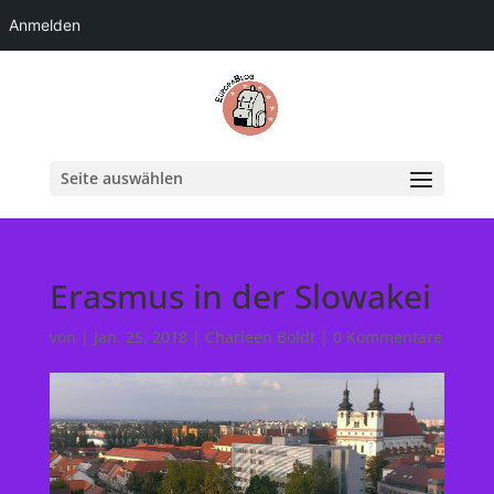
Anmelden
Seite auswählen
Erasmus in der Slowakei
von
|
Jan. 25, 2018
|
Charleen Boldt
|
0 Kommentare