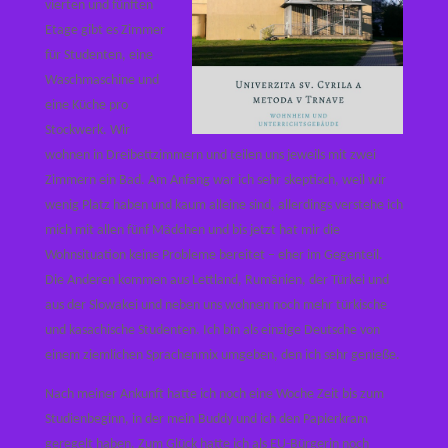
vierten und fünften
Etage gibt es Zimmer
für Studenten, eine
Waschmaschine und
eine Küche pro
Stockwerk. Wir
wohnen in Dreibettzimmern und teilen uns jeweils mit zwei
Zimmern ein Bad. Am Anfang war ich sehr skeptisch, weil wir
wenig Platz haben und kaum alleine sind, allerdings verstehe ich
mich mit allen fünf Mädchen und bis jetzt hat mir die
Wohnsituation keine Probleme bereitet – eher im Gegenteil.
Die Anderen kommen aus Lettland, Rumänien, der Türkei und
aus der Slowakei und neben uns wohnen noch mehr türkische
und kasachische Studenten. Ich bin als einzige Deutsche von
einem ziemlichen Sprachenmix umgeben, den ich sehr genieße.
Nach meiner Ankunft hatte ich noch eine Woche Zeit bis zum
Studienbeginn, in der mein Buddy und ich den Papierkram
geregelt haben. Zum Glück hatte ich als EU-Bürgerin noch