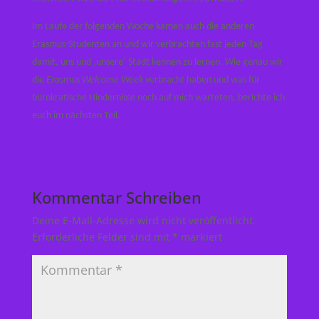
Im Laufe der folgenden Woche kamen auch die anderen
Erasmus-Studenten an und wir verbrachten fast jeden Tag
damit, uns und ‚unsere‘ Stadt kennen zu lernen. Wie genau wir
die
Erasmus Welcome Week
verbracht haben und was für
bürokratische Hindernisse noch auf mich warteten, berichte ich
euch im nächsten Teil.
Kommentar Schreiben
Deine E-Mail-Adresse wird nicht veröffentlicht.
Erforderliche Felder sind mit
*
markiert