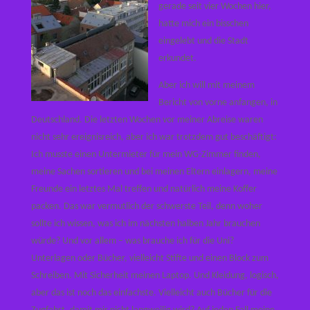
gerade seit vier Wochen hier,
hatte mich ein bisschen
eingelebt und die Stadt
erkundet.
Aber ich will mit meinem
Bericht von vorne anfangen, in
Deutschland. Die letzten Wochen vor meiner Abreise waren
nicht sehr ereignisreich, aber ich war trotzdem gut beschäftigt:
Ich musste einen Untermieter für mein WG-Zimmer finden,
meine Sachen sortieren und bei meinen Eltern einlagern, meine
Freunde ein letztes Mal treffen und natürlich meine Koffer
packen. Das war vermutlich der schwerste Teil, denn woher
sollte ich wissen, was ich im nächsten halben Jahr brauchen
würde? Und vor allem – was brauche ich für die Uni?
Unterlagen oder Bücher, vielleicht Stifte und einen Block zum
Schreiben. Mit Sicherheit meinen Laptop. Und Kleidung, logisch,
aber das ist noch das einfachste. Vielleicht auch Bücher für die