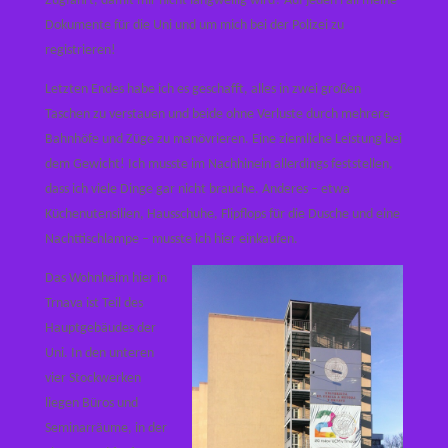
Zugfahrt, damit mir nicht langweilig wird? Auf jeden Fall meine
Dokumente für die Uni und um mich bei der Polizei zu
registrieren!
Letzten Endes habe ich es geschafft, alles in zwei großen
Taschen zu verstauen und beide ohne Verluste durch mehrere
Bahnhöfe und Züge zu manövrieren. Eine ziemliche Leistung bei
dem Gewicht! Ich musste im Nachhinein allerdings feststellen,
dass ich viele Dinge gar nicht brauche. Anderes – etwa
Küchenutensilien, Hausschuhe, Flipflops für die Dusche und eine
Nachttischlampe – musste ich hier einkaufen.
Das Wohnheim hier in
Trnava ist Teil des
Hauptgebäudes der
Uni. In den unteren
vier Stockwerken
liegen Büros und
Seminarräume, in der