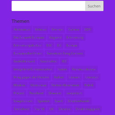
Themen
Aktivismus
Belarus
Bremen
Corona
DDR
Die Zukunft Europas
England
Erinnerung
Erinnerungskultur
ESC
EU
Europa
Europäische Union
Eurovision Song Contest
Gedächtnisort
Geschichte
IES
Integrierte Europastudien
Italien
Kommunikation
Krieg gegen die Ukraine
Kultur
Litauen
Literatur
Moskau
Osteuropa
Pariser Abkommen
Politik
Protest
Russland
Slowakei
sowjetisch
Sowjetunion
Spanien
Sport
Straßenhunde
Tierschutz
Top 10
UK
Ukraine
Unabhängigkeit