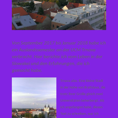
Von September 2017 bis Januar 2018 habe ich
ein Auslandssemester an der UCM Trnava
verbracht. Hier berichte ich vom Leben in der
Slowakei und den Erfahrungen, die ich
gemacht habe.
Trnava also. Eine kleine Stadt
in der Nähe von Bratislava, die
trotz ihrer Größe gleich zwei
Universitäten beherbergt. Als
ich angefangen habe, diesen
Text zu schreiben, war ich