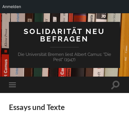
Anmelden
SOLIDARITÄT NEU
BEFRAGEN
Die Universität Bremen liest Albert Camus: "Die
Pest" (1947)
Suchfe
Mobile-
ein-/a
Menü
ein-/ausblenden
Essays und Texte