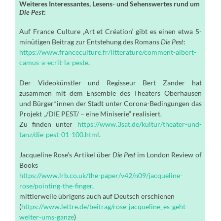
Weiteres Interessantes, Lesens- und Sehenswertes rund um
Die Pest
:
Auf France Culture ‚Art et Création‘ gibt es einen etwa 5-
minütigen Beitrag zur Entstehung des Romans
Die Pest
:
https://www.franceculture.fr/litterature/comment-albert-
camus-a-ecrit-la-peste
.
Der Videokünstler und Regisseur Bert Zander hat
zusammen mit dem Ensemble des Theaters Oberhausen
und Bürger*innen der Stadt unter Corona-Bedingungen das
Projekt „/DIE PEST/ – eine Miniserie“ realisiert.
Zu finden unter
https://www.3sat.de/kultur/theater-und-
tanz/die-pest-01-100.html
.
Jacqueline Rose’s Artikel über
Die Pest
im London Review of
Books
https://www.lrb.co.uk/the-paper/v42/n09/jacqueline-
rose/pointing-the-finger
,
mittlerweile übrigens auch auf Deutsch erschienen
(
https://www.lettre.de/beitrag/rose-jacqueline_es-geht-
weiter-ums-ganze
)