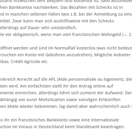
Ausland inzwischen sehr bequem und kostenlos ist, Geld abzuhebe
schen Bankkontos nachdenken. Das Bezahlen mit Schecks ist in
und in manchen seltenen Fällen (wie z.B. bei der Anmeldung zu ein
mittel. Zwar kann man sich aushilfsweise mit den Schecks
allerdings auf Dauer sehr umständlich.
wie vor obligatorisch, wenn man vom französischen Wohngeld (→ 2
öffnet werden und sind im Normalfall kostenlos (was nicht bedeu
ersuchen ein Konto mit Gebühren anzudrehen). Mögliche Anbieter 
bas, Crédit Agricole etc.
ankreich Anrecht auf die APL (Aide personnalisée au logement), di
oten wird. Am einfachsten stellt ihr den Antrag online auf
mente einreichen, allerdings lohnt sich zumeist der Aufwand. De
abhängig von eurer Mietsituation sowie sonsitgen Einkünften
hen Miete wieder bekommen, lag damit aber wahrscheinlich auch
ass ihr ein französisches Bankkonto sowie eine internationale
n schon im Voraus in Deutschland beim Standesamt beantragen.