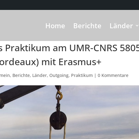
Home
Berichte
Länder
cs Praktikum am UMR-CNRS 580
Bordeaux) mit Erasmus+
emein
,
Berichte
,
Länder
,
Outgoing
,
Praktikum
|
0 Kommentare