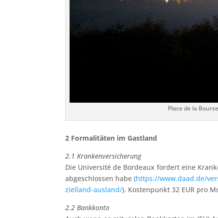
Place de la Bours
2 Formalitäten im Gastland
2.1 Krankenversicherung
Die Université de Bordeaux fordert eine Kra
abgeschlossen habe (
https://www.daad.de/ve
zielland-ausland/
). Kostenpunkt 32 EUR pro M
2.2 Bankkonto