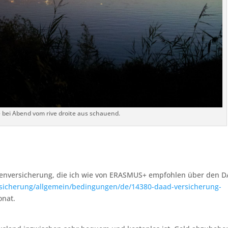
e bei Abend vom rive droite aus schauend.
nkenversicherung, die ich wie von ERASMUS+ empfohlen über den 
rsicherung/allgemein/bedingungen/de/14380-daad-versicherung-
onat.