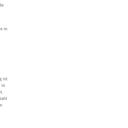
de
e in
 ist
 in
t.
Wahl
en