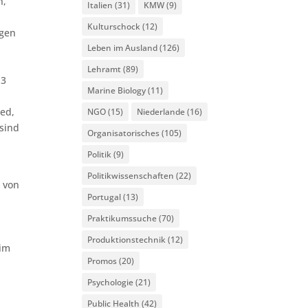
n,
Italien
(31)
KMW
(9)
Kulturschock
(12)
igen
Leben im Ausland
(126)
Lehramt
(89)
.3
Marine Biology
(11)
ted,
NGO
(15)
Niederlande
(16)
sind
Organisatorisches
(105)
Politik
(9)
Politikwissenschaften
(22)
e von
Portugal
(13)
r
Praktikumssuche
(70)
Produktionstechnik
(12)
 im
Promos
(20)
Psychologie
(21)
Public Health
(42)