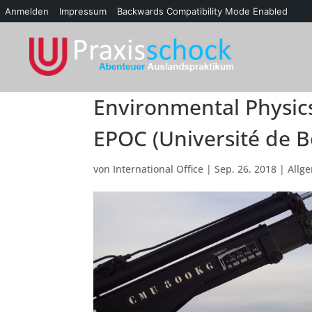
Anmelden
Impressum
Backwards Compatibility Mode Enabled
Environmental Physi
EPOC (Université de 
von
International Office
|
Sep. 26, 2018
|
Allg