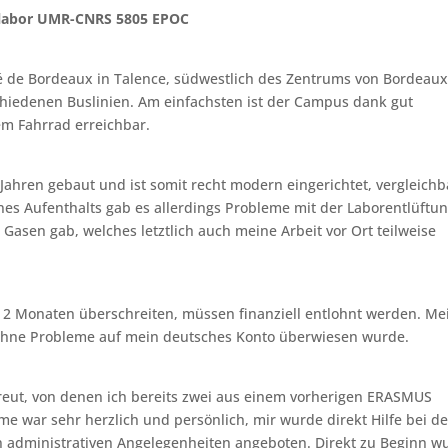
slabor UMR-CNRS 5805 EPOC
é de Bordeaux in Talence, südwestlich des Zentrums von Bordeaux
schiedenen Buslinien. Am einfachsten ist der Campus dank gut
em Fahrrad erreichbar.
 Jahren gebaut und ist somit recht modern eingerichtet, vergleichb
nes Aufenthalts gab es allerdings Probleme mit der Laborentlüftun
n Gasen gab, welches letztlich auch meine Arbeit vor Ort teilweise
on 2 Monaten überschreiten, müssen finanziell entlohnt werden. Me
ohne Probleme auf mein deutsches Konto überwiesen wurde.
reut, von denen ich bereits zwei aus einem vorherigen ERASMUS
e war sehr herzlich und persönlich, mir wurde direkt Hilfe bei de
 administrativen Angelegenheiten angeboten. Direkt zu Beginn w