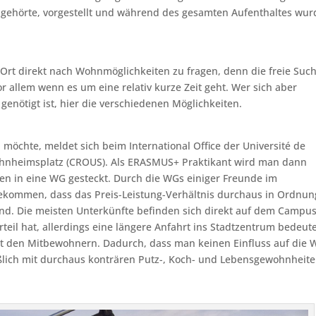
ngehörte, vorgestellt und während des gesamten Aufenthaltes wur
 Ort direkt nach Wohnmöglichkeiten zu fragen, denn die freie Such
r allem wenn es um eine relativ kurze Zeit geht. Wer sich aber
enötigt ist, hier die verschiedenen Möglichkeiten.
öchte, meldet sich beim International Office der Université de
hnheimsplatz (CROUS). Als ERASMUS+ Praktikant wird man dann
en in eine WG gesteckt. Durch die WGs einiger Freunde im
kommen, dass das Preis-Leistung-Verhältnis durchaus in Ordnung
ind. Die meisten Unterkünfte befinden sich direkt auf dem Campus
rteil hat, allerdings eine längere Anfahrt ins Stadtzentrum bedeute
 mit den Mitbewohnern. Dadurch, dass man keinen Einfluss auf die 
lich mit durchaus konträren Putz-, Koch- und Lebensgewohnheit