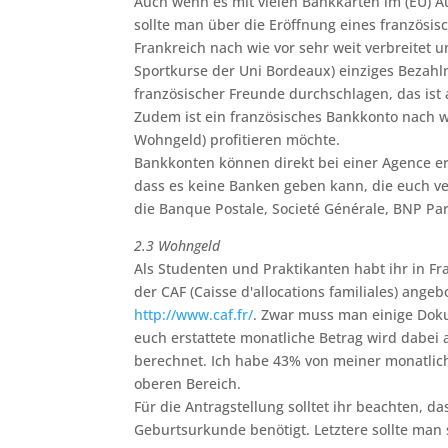
Auch wenn es mit vielen Bankkarten im (EU) 
sollte man über die Eröffnung eines französi
Frankreich nach wie vor sehr weit verbreitet 
Sportkurse der Uni Bordeaux) einziges Bezahl
französischer Freunde durchschlagen, das ist 
Zudem ist ein französisches Bankkonto nach 
Wohngeld) profitieren möchte.
Bankkonten können direkt bei einer Agence er
dass es keine Banken geben kann, die euch v
die Banque Postale, Societé Générale, BNP Pari
2.3 Wohngeld
Als Studenten und Praktikanten habt ihr in Fr
der CAF (Caisse d'allocations familiales) angeb
http://www.caf.fr/
. Zwar muss man einige Doku
euch erstattete monatliche Betrag wird dabei 
berechnet. Ich habe 43% von meiner monatlic
oberen Bereich.
Für die Antragstellung solltet ihr beachten, d
Geburtsurkunde benötigt. Letztere sollte ma