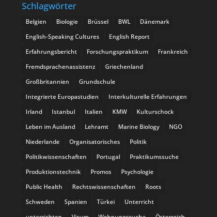
Schlagwörter
Belgien
Biologie
Brüssel
BWL
Dänemark
English-Speaking Cultures
English Report
Erfahrungsbericht
Forschungspraktikum
Frankreich
Fremdsprachenassistenz
Griechenland
Großbritannien
Grundschule
Integrierte Europastudien
Interkulturelle Erfahrungen
Irland
Istanbul
Italien
KMW
Kulturschock
Leben im Ausland
Lehramt
Marine Biology
NGO
Niederlande
Organisatorisches
Politik
Politikwissenschaften
Portugal
Praktikumssuche
Produktionstechnik
Promos
Psychologie
Public Health
Rechtswissenschaften
Roots
Schweden
Spanien
Türkei
Unterricht
unterrichten
Visum
Wohnungssuche
Österreich