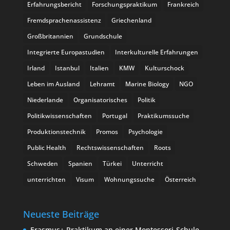
Erfahrungsbericht
Forschungspraktikum
Frankreich
Fremdsprachenassistenz
Griechenland
Großbritannien
Grundschule
Integrierte Europastudien
Interkulturelle Erfahrungen
Irland
Istanbul
Italien
KMW
Kulturschock
Leben im Ausland
Lehramt
Marine Biology
NGO
Niederlande
Organisatorisches
Politik
Politikwissenschaften
Portugal
Praktikumssuche
Produktionstechnik
Promos
Psychologie
Public Health
Rechtswissenschaften
Roots
Schweden
Spanien
Türkei
Unterricht
unterrichten
Visum
Wohnungssuche
Österreich
Neueste Beiträge
Erasmus+ Praktikum an einer Montessori-Schule